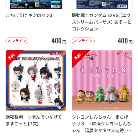
まちぼうけ キン肉マン3
機動戦士ガンダム EXVS.（エク
ストリームバーサス） あそーと
コレクション
400
400
オンライン
オンライン
円
円
予約
予約
逆転裁判 つまんでつなげて
クレヨンしんちゃん まちぼ
ますこっと【2次】
うけ８ 『映画クレヨンしんち
ゃん 暗黒タマタマ大追跡』【2
次：2026年12月発送】