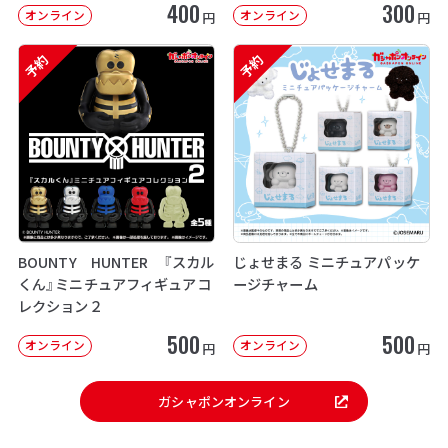
400
300
オンライン
オンライン
円
円
予約
予約
BOUNTY HUNTER 『スカル
じょせまる ミニチュアパッケ
くん』ミニチュアフィギュアコ
ージチャーム
レクション２
500
500
オンライン
オンライン
円
円
ガシャポンオンライン