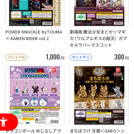
POWER KNUCKLE byTOUMA
劇場版 魔法少女まどか☆マギ
× KAMEN RIDER vol.2
カ〈ワルプルギスの廻天〉 カプ
セルラバーマスコット
1,000
300
プレミアム
ガシャポン
円
円
ドラゴンボール めじるしアク
まちぼうけ 牙狼＜GARO＞シ