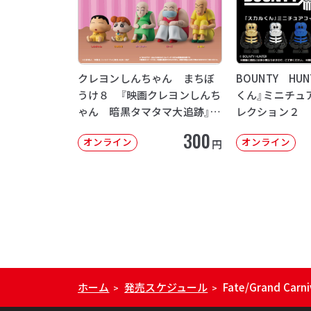
クレヨンしんちゃん まちぼ
BOUNTY HU
うけ８ 『映画クレヨンしんち
くん』ミニチュ
ゃん 暗黒タマタマ大追跡』
レクション２
【2次：2026年12月発送】
300
オンライン
オンライン
円
ホーム
発売スケジュール
Fate/Grand 
>
>