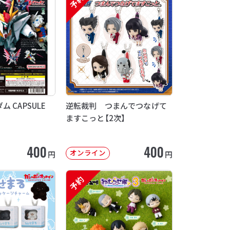
予約
 CAPSULE
逆転裁判 つまんでつなげて
ますこっと【2次】
400
400
オンライン
円
円
予約