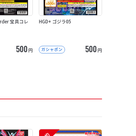
 Order 宝具コレ
HGD+ ゴジラ05
500
500
ガシャポン
円
円