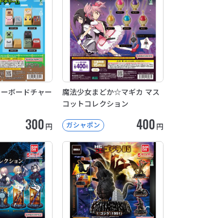
T キーボードチャー
魔法少女まどか☆マギカ マス
コットコレクション
300
400
ガシャポン
円
円