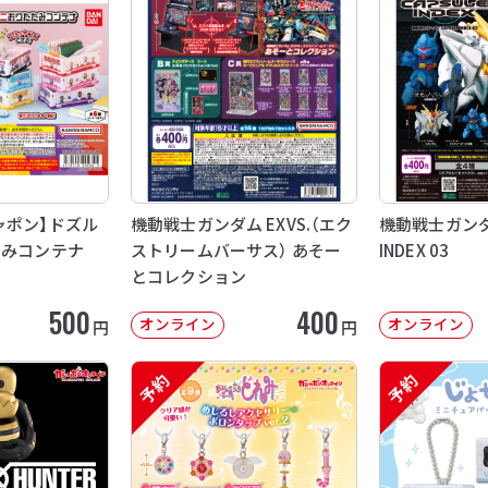
ャポン】ドズル
機動戦士ガンダム EXVS.（エク
機動戦士ガンダム
たみコンテナ
ストリームバーサス） あそー
INDEX 03
とコレクション
500
400
オンライン
オンライン
円
円
予約
予約