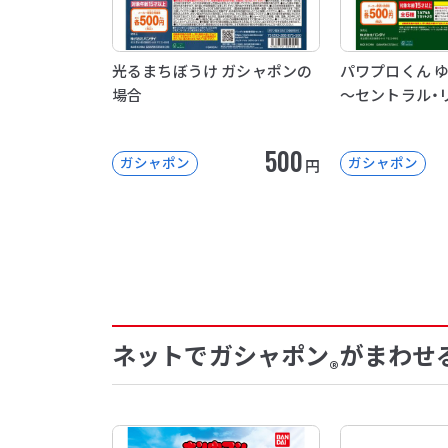
光るまちぼうけ ガシャポンの
パワプロくん 
場合
～セントラル・
500
ガシャポン
ガシャポン
円
ネットでガシャポン
がまわせ
®