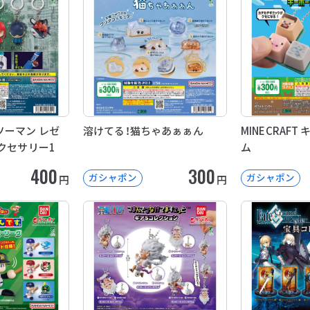
ソーマン レゼ
溶けてる！猫ちゃあぁぁん
MINECRAF
クセサリー1
ム
400
300
ガシャポン
ガシャポン
円
円