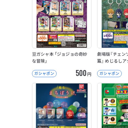
豆ガシャ本 「ジョジョの奇妙
劇場版『チェン
な冒険」
篇』 めじるしア
500
ガシャポン
ガシャポン
円