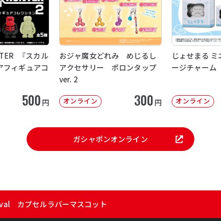
NTER 『スカル
おジャ魔女どれみ めじるし
じょせまる ミ
アフィギュアコ
アクセサリー ポロンタップ
ージチャーム
ver. 2
500
300
オンライン
オンライン
円
円
ガシャポンオンライン
Carnival カプセルラバーマスコット