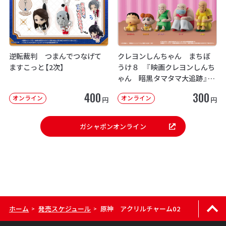
逆転裁判 つまんでつなげて
クレヨンしんちゃん まちぼ
ますこっと【2次】
うけ８ 『映画クレヨンしんち
ゃん 暗黒タマタマ大追跡』【2
次：2026年12月発送】
400
300
オンライン
オンライン
円
円
ガシャポンオンライン
ホーム
発売スケジュール
原神 アクリルチャーム02
>
>