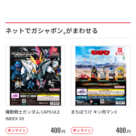
ネットでガシャポン
がまわせる
®
機動戦士ガンダム CAPSULE
まちぼうけ キン肉マン3
INDEX 03
400
400
オンライン
オンライン
円
円