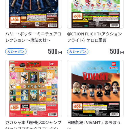
ハリー・ポッター ミニチュアコ
＠CTION FLIGHT（アクション
レクション ～魔法の杖～
フライト） ケロロ軍曹
500
500
ガシャポン
ガシャポン
円
円
豆ガシャ本 「週刊少年ジャンプ
日曜劇場『VIVANT』 まちぼう
ジャンプコミックスコレクシ
け