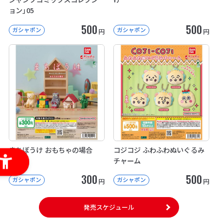
ョン」05
500
500
ガシャポン
ガシャポン
円
円
まちぼうけ おもちゃの場合
コジコジ ふわふわぬいぐるみ
チャーム
300
500
ガシャポン
ガシャポン
円
円
発売スケジュール