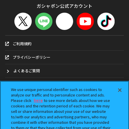
ガシャポン公式アカウント
ご利用規約
プライバシーポリシー
よくあるご質問
お問合せ
We use unique personal identifier such as cookies to
analyze our traffic and to personalize content and ads.
ガシャポンどこ？
Please click
here
to see more details about how we use
cookies and the retention period of each cookie. We may
sell or share information about your use of our website
アンケート
to/with our analytics and advertising partners, who may
combine it with other information that you have provided
ウェブアクセシビリティ方針
to them or that they have collected from your use of their