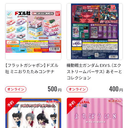
【フラットガシャポン】ドズル
機動戦士ガンダム EXVS.（エク
社 ミニおりたたみコンテナ
ストリームバーサス） あそーと
コレクション
500
400
オンライン
オンライン
円
円
予約
予約