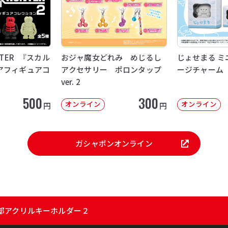
NTER 『スカル
おジャ魔女どれみ めじるし
じょせまる ミ
アフィギュアコ
アクセサリー ポロンタップ
ージチャーム
ver. 2
500
300
オンライン
オンライン
円
円
ガシャポンオンライン
部アクリルキーホルダー２