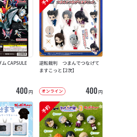
予約
 CAPSULE
逆転裁判 つまんでつなげて
ますこっと【2次】
400
400
オンライン
円
円
予約