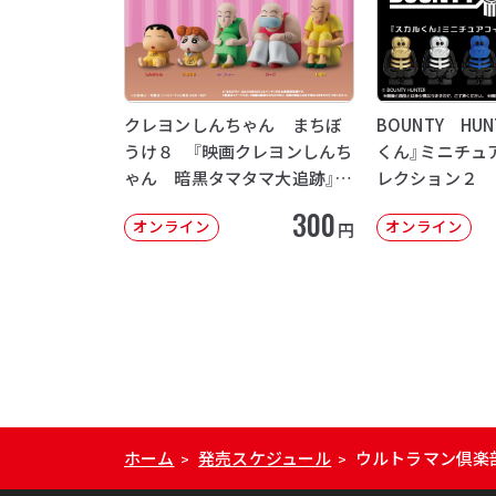
クレヨンしんちゃん まちぼ
BOUNTY HU
うけ８ 『映画クレヨンしんち
くん』ミニチュ
ゃん 暗黒タマタマ大追跡』
レクション２
【2次：2026年12月発送】
300
オンライン
オンライン
円
ホーム
発売スケジュール
ウルトラマン倶楽
>
>