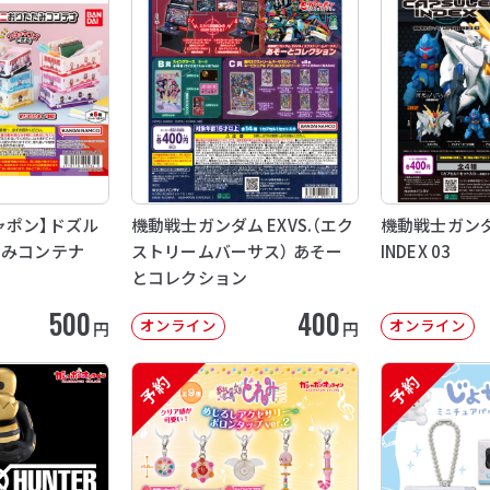
ャポン】ドズル
機動戦士ガンダム EXVS.（エク
機動戦士ガンダム
たみコンテナ
ストリームバーサス） あそー
INDEX 03
とコレクション
500
400
オンライン
オンライン
円
円
予約
予約