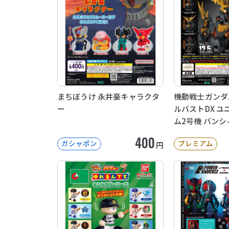
まちぼうけ 永井豪キャラクタ
機動戦士ガンダ
ー
ルバストDX 
ム2号機 バンシ
400
ガシャポン
プレミアム
円