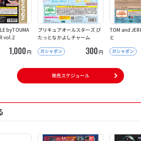
LE byTOUMA
プリキュアオールスターズ ぴ
TOM and J
 vol.2
たっとなかよしチャーム
と
1,000
300
ガシャポン
ガシャポン
円
円
発売スケジュール
る