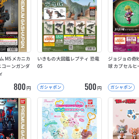
ム MSメカニカ
いきもの大図鑑レプティ 恐竜
ジョジョの奇妙
ユニコーンガンダ
05
球 カプセルヒ
ィ
800
500
ガシャポン
ガシャポン
円
円