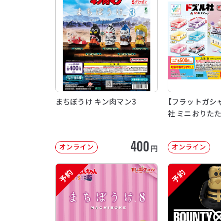
まちぼうけ キン肉マン3
【フラットガシ
社 ミニおりた
400
オンライン
オンライン
円
予約
予約