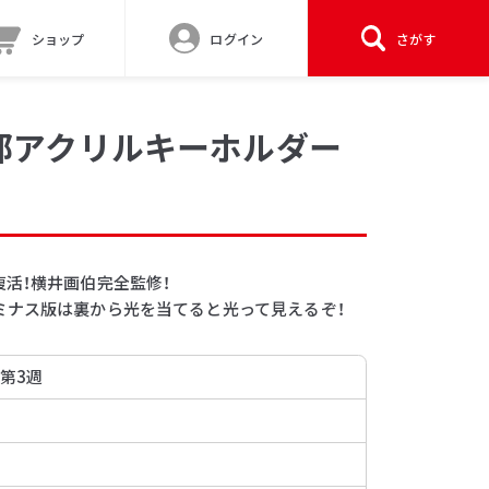
ショップ
ログイン
さがす
部アクリルキーホルダー
活！横井画伯完全監修！
ミナス版は裏から光を当てると光って見えるぞ！
 第3週