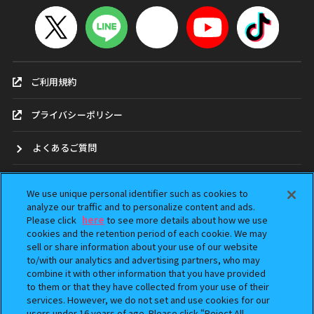
ご利用規約
プライバシーポリシー
よくあるご質問
お問合せ
We use unique personal identifier such as cookies to
analyze our traffic and to personalize content and ads.
ガシャポンどこ？
Please click
here
to see more details about how we use
cookies and the retention period of each cookie. We may
sell or share information about your use of our website
アンケート
to/with our analytics and advertising partners, who may
combine it with other information that you have provided
ウェブアクセシビリティ方針
to them or that they have collected from your use of their
services. However, we do not set and use cookies for our
Do Not Sell or Share My Personal Information
users under 16 years of age. Please click “Reject All