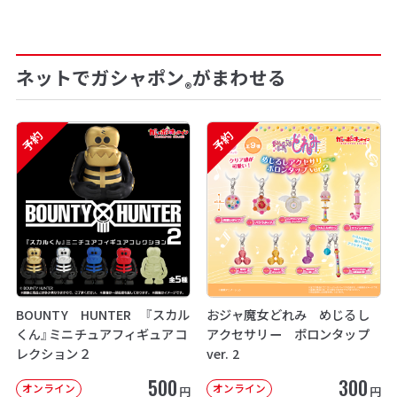
ネットでガシャポン
がまわせる
®
予約
予約
BOUNTY HUNTER 『スカル
おジャ魔女どれみ めじるし
くん』ミニチュアフィギュアコ
アクセサリー ポロンタップ
レクション２
ver. 2
500
300
オンライン
オンライン
円
円