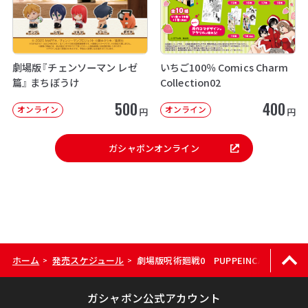
劇場版『チェンソーマン レゼ
いちご100％ Comics Charm
篇』 まちぼうけ
Collection02
500
400
オンライン
オンライン
円
円
ガシャポンオンライン
ホーム
発売スケジュール
劇場版呪術廻戦0 PUPPEINCAP 缶バッジ v
>
>
ガシャポン公式アカウント