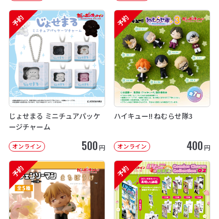
予約
予約
じょせまる ミニチュアパッケ
ハイキュー!! ねむらせ隊3
ージチャーム
500
400
オンライン
オンライン
円
円
予約
予約