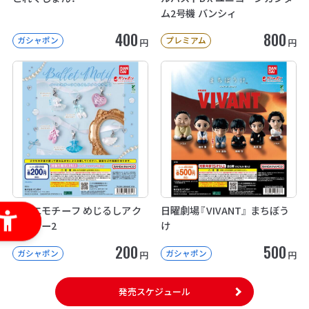
ム2号機 バンシィ
400
800
ガシャポン
プレミアム
円
円
バレエモチーフ めじるしアク
日曜劇場『VIVANT』 まちぼう
セサリー2
け
200
500
ガシャポン
ガシャポン
円
円
発売スケジュール