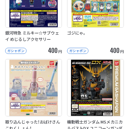
銀河特急 ミルキー☆サブウェ
ゴジにゃ。
イ めじるしアクセサリー
400
400
ガシャポン
ガシャポン
円
円
取り込んじゃった！おばけさん
機動戦士ガンダム MSメカニカ
これくしょん！
ルバストDX ユニコーンガンダ