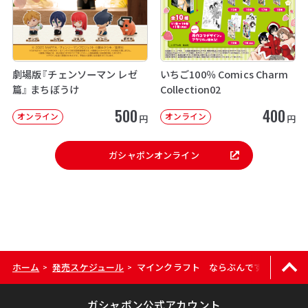
劇場版『チェンソーマン レゼ
いちご100％ Comics Charm
篇』 まちぼうけ
Collection02
500
400
オンライン
オンライン
円
円
ガシャポンオンライン
ホーム
発売スケジュール
マインクラフト ならぶんです。
>
>
ガシャポン公式アカウント