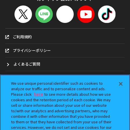
ご利用規約
プライバシーポリシー
よくあるご質問
お問合せ
We use unique personal identifier such as cookies to
analyze our traffic and to personalize content and ads.
ガシャポンどこ？
Please click
here
to see more details about how we use
cookies and the retention period of each cookie. We may
アンケート
sell or share information about your use of our website
to/with our analytics and advertising partners, who may
combine it with other information that you have provided
ウェブアクセシビリティ方針
to them or that they have collected from your use of their
services. However, we do not set and use cookies for our