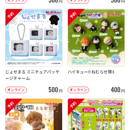
円
円
予約
予約
じょせまる ミニチュアパッケ
ハイキュー!! ねむらせ隊3
ージチャーム
500
400
オンライン
オンライン
円
円
予約
予約