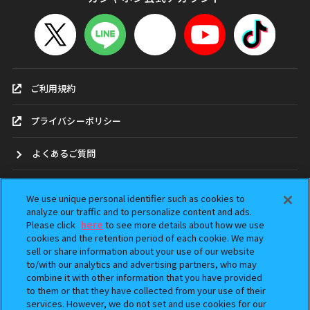
ご利用規約
プライバシーポリシー
よくあるご質問
お問合せ
We use unique personal identifier such as cookies to
analyze our traffic and to personalize content and ads.
ガシャポンどこ？
Please click
here
to see more details about how we use
cookies and the retention period of each cookie. We may
sell or share information about your use of our website
アンケート
to/with our analytics and advertising partners, who may
combine it with other information that you have provided
ウェブアクセシビリティ方針
to them or that they have collected from your use of their
services. However, we do not set and use cookies for our