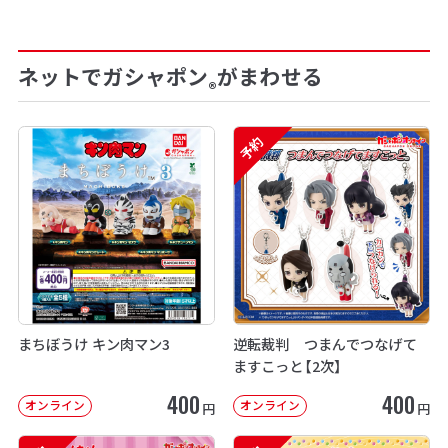
ネットでガシャポン
がまわせる
®
予約
まちぼうけ キン肉マン3
逆転裁判 つまんでつなげて
ますこっと【2次】
400
400
オンライン
オンライン
円
円