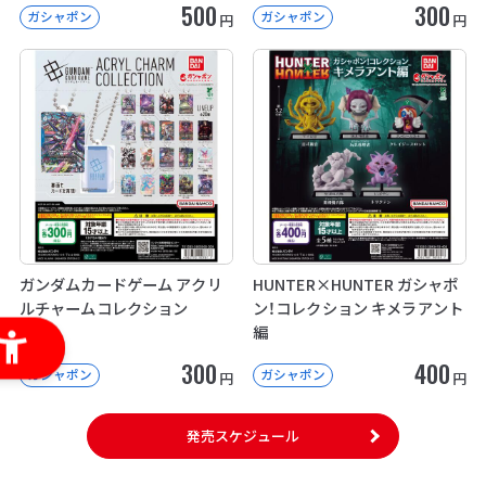
500
300
ガシャポン
ガシャポン
円
円
ガンダムカードゲーム アクリ
HUNTER×HUNTER ガシャポ
ルチャームコレクション
ン！コレクション キメラアント
編
300
400
ガシャポン
ガシャポン
円
円
発売スケジュール