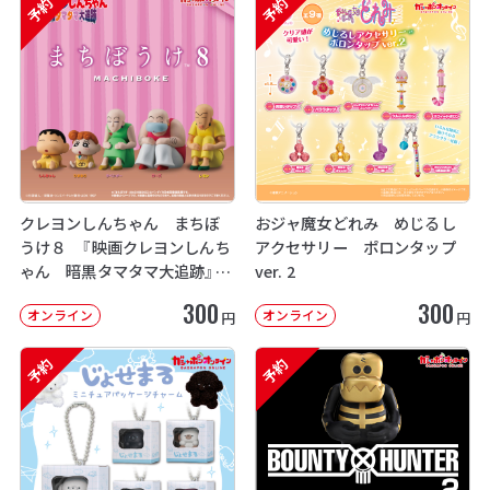
予約
予約
クレヨンしんちゃん まちぼ
おジャ魔女どれみ めじるし
うけ８ 『映画クレヨンしんち
アクセサリー ポロンタップ
ゃん 暗黒タマタマ大追跡』【2
ver. 2
次：2026年12月発送】
300
300
オンライン
オンライン
円
円
予約
予約