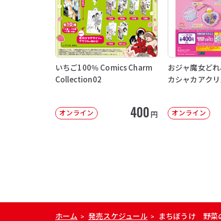
いちご100％ Comics Charm
おジャ魔女どれ
Collection02
カシャカアクリ
400
オンライン
オンライン
円
ホーム
発売スケジュール
まちぼうけ 野菜
>
>