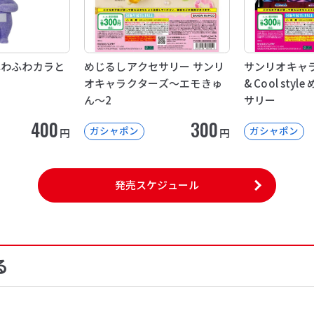
ふわふわカラと
めじるしアクセサリー サンリ
サンリオキャラク
オキャラクターズ～エモきゅ
& Cool sty
ん～2
サリー
400
300
ガシャポン
ガシャポン
円
円
発売スケジュール
る