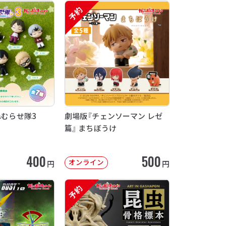
予約
ねむらせ隊3
劇場版『チェンソーマン レゼ
篇』 まちぼうけ
400
500
オンライン
円
円
予約