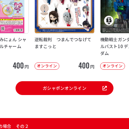
みにょん シャ
逆転裁判 つまんでつなげて
機動戦士ガンダ
ルチャーム
ますこっと
ルバスト10 
ダム
400
400
オンライン
オンライン
円
円
ガシャポンオンライン
の場合 その２