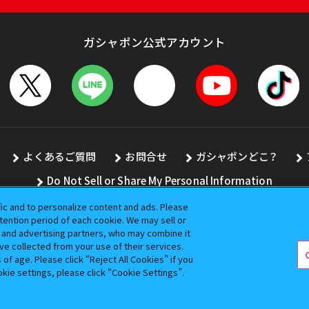
ガシャポン公式アカウント
よくあるご質問
お問合せ
ガシャポンどこ？
Do Not Sell or Share My Personal Information
fic and to personalize content and ads. Please
ention period of each cookie. We may sell or
s and advertising partners, who may combine it
全ての画像、文章、データの無断転用、転載をお断りします。
ve collected from your use of their services.
バンダイの登録商標です。
f age. Please click “Reject All Cookies” if you
okie settings, please click “Cookie Settings”.
コピーライト一覧を表示する