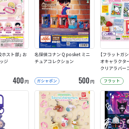
ホスト部」 お
名探偵コナン Q posket ミニ
【フラットガシ
ッジ
チュアコレクション
オキャラクター
クリアラバー
400
500
ガシャポン
フラット
円
円