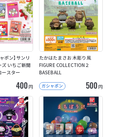
ャポン】サンリ
たかはたまさお 木彫り風
ズ いちご新聞
FIGURE COLLECTION２
コースター
BASEBALL
400
500
ガシャポン
円
円