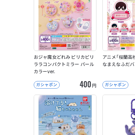
おジャ魔女どれみ ピリカピリ
アニメ「桜蘭高校
ララコンパクトミラー パール
なまえなふだバ
カラーver.
400
ガシャポン
ガシャポン
円