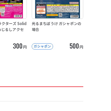
ターズ Solid
光るまちぼうけ ガシャポンの
le めじるしアクセ
場合
300
500
ガシャポン
円
円