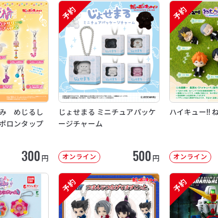
予約
予約
み めじるし
じょせまる ミニチュアパッケ
ハイキュー!! 
ポロンタップ
ージチャーム
300
500
オンライン
オンライン
円
円
予約
予約