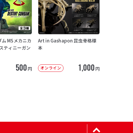
ム MSメカニカ
Art in Gashapon 昆虫骨格標
デスティニーガン
本
500
1,000
オンライン
円
円