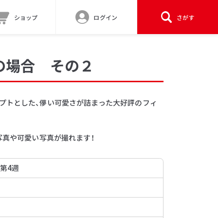
ショップ
ログイン
さがす
の場合 その２
プトとした、儚い可愛さが詰まった大好評のフィ
写真や可愛い写真が撮れます！
 第4週