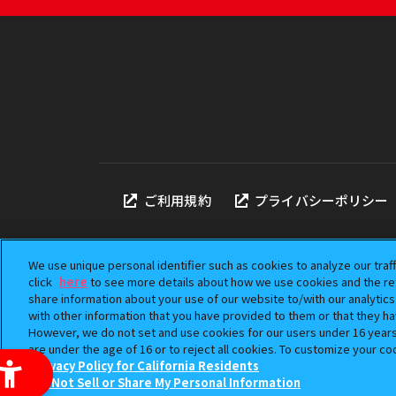
ご利用規約
プライバシーポリシー
We use unique personal identifier such as cookies to analyze our traf
click
here
to see more details about how we use cookies and the ret
share information about your use of our website to/with our analytic
本サイトに掲載されている
with other information that you have provided to them or that they ha
「ガシャポン」は株式会社
However, we do not set and use cookies for our users under 16 years o
©BANDAI
are under the age of 16 or to reject all cookies. To customize your co
Privacy Policy for California Residents
Do Not Sell or Share My Personal Information