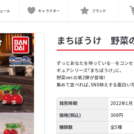
ュール
キャラクター
ブランド
まちぼうけ 野菜
ずっとあなたを待っている…をコンセ
ギュアシリーズ「まちぼうけ」に、
野菜ver.の第2弾が登場！
集めて並べれば、SNS映えする面白い
発売時期
2022年1月
価格(税込)
300円
種類数
全5種