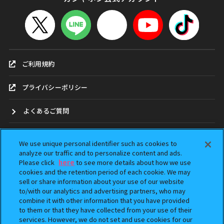
ご利用規約
プライバシーポリシー
よくあるご質問
お問合せ
We use unique personal identifier such as cookies to
analyze our traffic and to personalize content and ads.
ガシャポンどこ？
Please click
here
to see more details about how we use
cookies and the retention period of each cookie. We may
sell or share information about your use of our website
アンケート
to/with our analytics and advertising partners, who may
combine it with other information that you have provided
ウェブアクセシビリティ方針
to them or that they have collected from your use of their
services. However, we do not set and use cookies for our