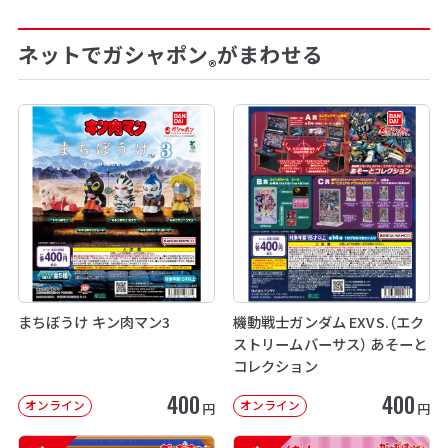
ネットでガシャポン
がまわせる
®
まちぼうけ キン肉マン3
機動戦士ガンダム EXVS.（エク
ストリームバーサス） あそーと
コレクション
400
400
オンライン
オンライン
円
円