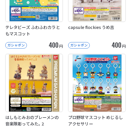
テレタビーズ ふわふわカラと
capsule flockies うめ吉
もマスコット
400
400
ガシャポン
ガシャポン
円
円
はしもとみおのブレーメンの
プロ野球マスコット めじるし
音楽隊彫ってみた。2
アクセサリー