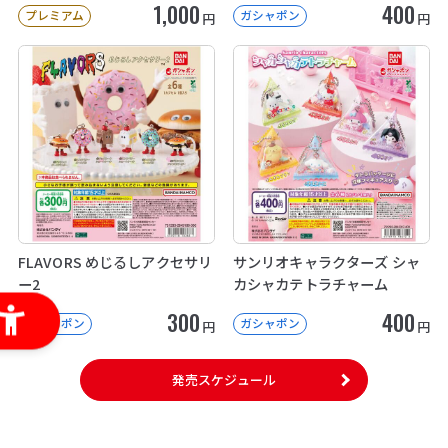
1,000
400
プレミアム
ガシャポン
円
円
FLAVORS めじるしアクセサリ
サンリオキャラクターズ シャ
ー2
カシャカテトラチャーム
300
400
ガシャポン
ガシャポン
円
円
発売スケジュール