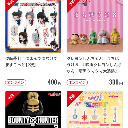
予約
予約
逆転裁判 つまんでつなげて
クレヨンしんちゃん まちぼ
ますこっと【2次】
うけ８ 『映画クレヨンしんち
ゃん 暗黒タマタマ大追跡』【2
次：2026年12月発送】
400
300
オンライン
オンライン
円
円
予約
予約