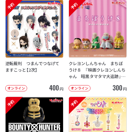
予約
予約
逆転裁判 つまんでつなげて
クレヨンしんちゃん まちぼ
ますこっと【2次】
うけ８ 『映画クレヨンしんち
ゃん 暗黒タマタマ大追跡』【2
次：2026年12月発送】
400
300
オンライン
オンライン
円
円
予約
予約