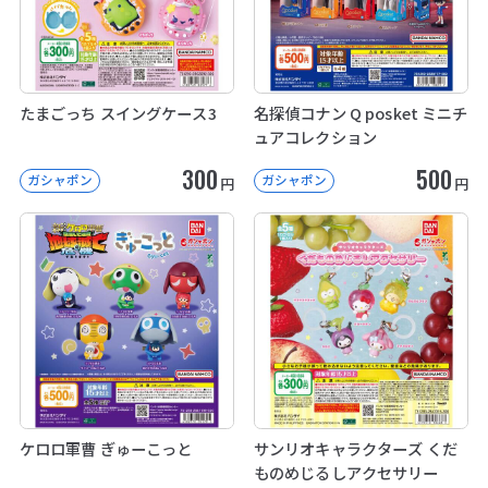
たまごっち スイングケース3
名探偵コナン Q posket ミニチ
ュアコレクション
300
500
ガシャポン
ガシャポン
円
円
ケロロ軍曹 ぎゅーこっと
サンリオキャラクターズ くだ
ものめじるしアクセサリー