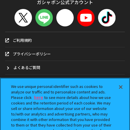
ガシャポン公式アカウント
ご利用規約
プライバシーポリシー
よくあるご質問
お問合せ
We use unique personal identifier such as cookies to
analyze our traffic and to personalize content and ads.
ガシャポンどこ？
Please click
here
to see more details about how we use
cookies and the retention period of each cookie. We may
sell or share information about your use of our website
アンケート
to/with our analytics and advertising partners, who may
combine it with other information that you have provided
ウェブアクセシビリティ方針
to them or that they have collected from your use of their