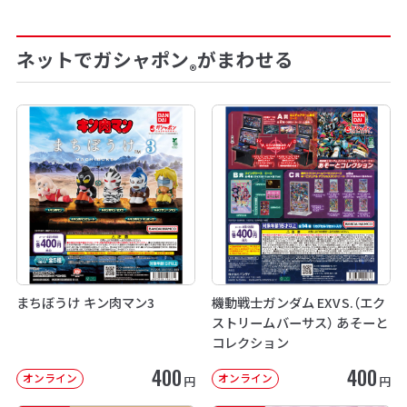
ネットでガシャポン
がまわせる
®
まちぼうけ キン肉マン3
機動戦士ガンダム EXVS.（エク
ストリームバーサス） あそーと
コレクション
400
400
オンライン
オンライン
円
円