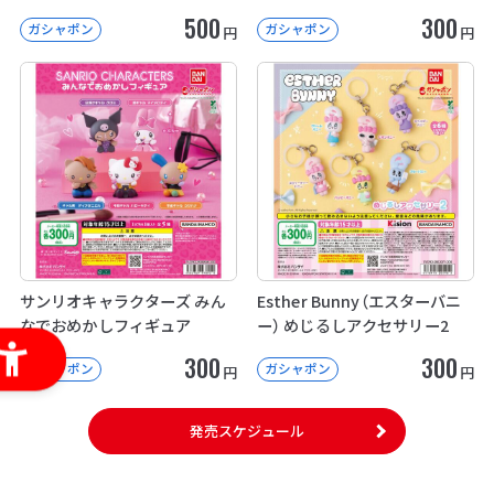
500
300
ガシャポン
ガシャポン
円
円
サンリオキャラクターズ みん
Esther Bunny（エスターバニ
なでおめかしフィギュア
ー） めじるしアクセサリー2
300
300
ガシャポン
ガシャポン
円
円
発売スケジュール