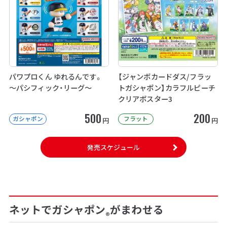
パワプロくん ゆれるんです。
【ジャンボカードダス/フラッ
～パシフィック・リーグ～
トガシャポン】カラフルピーチ
クリアポスター3
500
200
ガシャポン
フラット
円
円
発売スケジュール
ネットでガシャポン
がまわせる
®