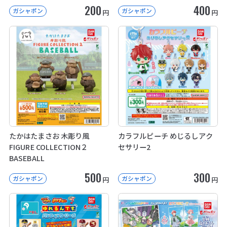
200
400
ガシャポン
ガシャポン
円
円
たかはたまさお 木彫り風
カラフルピーチ めじるしアク
FIGURE COLLECTION２
セサリー2
BASEBALL
500
300
ガシャポン
ガシャポン
円
円