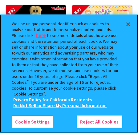
予約
予約
We use unique personal identifier such as cookies to
analyze our traffic and to personalize content and ads.
Please click
here
to see more details about how we use
cookies and the retention period of each cookie. We may
sell or share information about your use of our website
to/with our analytics and advertising partners, who may
combine it with other information that you have provided
to them or that they have collected from your use of their
services. However, we do not set and use cookies for our
BOUNTY HUNTER 『スカル
おジャ魔女どれみ めじるし
users under 16 years of age. Please click “Reject All
くん』ミニチュアフィギュアコ
アクセサリー ポロンタップ
Cookies” if you are under the age of 16 or to reject all
レクション２
ver. 2
cookies. To customize your cookie settings, please click
“Cookie Settings”.
500
300
オンライン
オンライン
円
円
Privacy Policy for California Residents
この商品が売っているお店
Do Not Sell or Share My Personal Information
予約
予約
Cookie Settings
Reject All Cookies