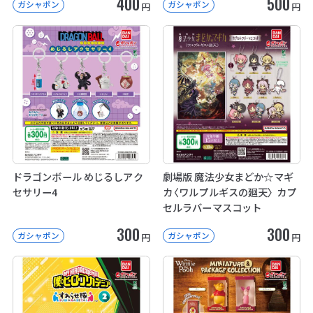
400
500
ガシャポン
ガシャポン
円
円
ドラゴンボール めじるしアク
劇場版 魔法少女まどか☆マギ
セサリー4
カ〈ワルプルギスの廻天〉 カプ
セルラバーマスコット
300
300
ガシャポン
ガシャポン
円
円