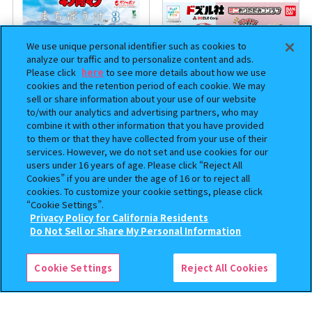
We use unique personal identifier such as cookies to
analyze our traffic and to personalize content and ads.
Please click
here
to see more details about how we use
cookies and the retention period of each cookie. We may
sell or share information about your use of our website
to/with our analytics and advertising partners, who may
combine it with other information that you have provided
まちぼうけ キン肉マン3
【フラットガシャポン】ドズル
to them or that they have collected from your use of their
社 ミニおりたたみコンテナ
services. However, we do not set and use cookies for our
users under 16 years of age. Please click “Reject All
400
500
Cookies” if you are under the age of 16 or to reject all
オンライン
オンライン
円
円
cookies. To customize your cookie settings, please click
“Cookie Settings”.
Privacy Policy for California Residents
この商品が売っているお店
Do Not Sell or Share My Personal Information
Cookie Settings
Reject All Cookies