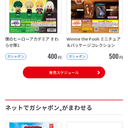
僕のヒーローアカデミア すわ
Winnie the Pooh ミニチュア
らせ隊2
＆パッケージコレクション
400
500
ガシャポン
ガシャポン
円
円
発売スケジュール
ネットでガシャポン
がまわせる
®