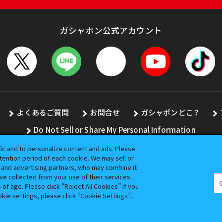
ガシャポン公式アカウント
よくあるご質問
お問合せ
ガシャポンどこ？
Do Not Sell or Share My Personal Information
fic and to personalize content and ads. Please
ention period of each cookie. We may sell or
s and advertising partners, who may combine it
全ての画像、文章、データの無断転用、転載をお断りします。
ve collected from your use of their services.
バンダイの登録商標です。
f age. Please click “Reject All Cookies” if you
okie settings, please click “Cookie Settings”.
コピーライト一覧を表示する