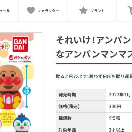
ュール
キャラクター
ブランド
それいけ！アンパ
なアンパンマンマ
握ると飛び出す！思わず何度も握り運
発売時期
2022年3月
価格(税込)
300円
種類数
全5種
対象年齢
3才以上