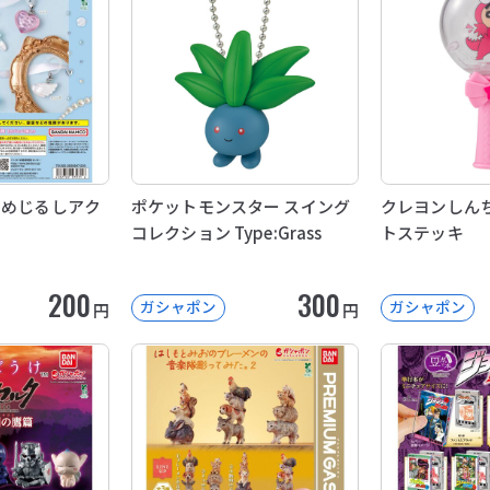
 めじるしアク
ポケットモンスター スイング
クレヨンしんち
コレクション Type:Grass
トステッキ
200
300
ガシャポン
ガシャポン
円
円