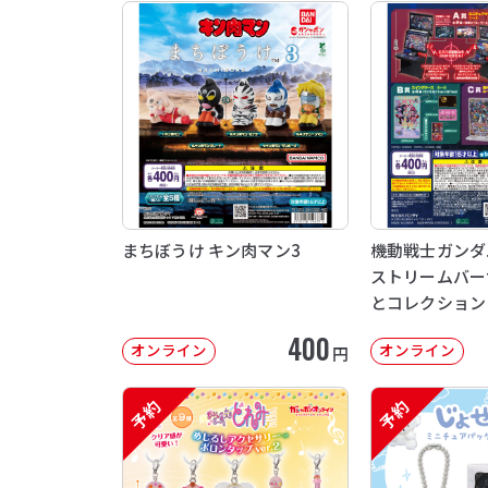
まちぼうけ キン肉マン3
機動戦士ガンダム 
ストリームバー
とコレクション
400
オンライン
オンライン
円
予約
予約