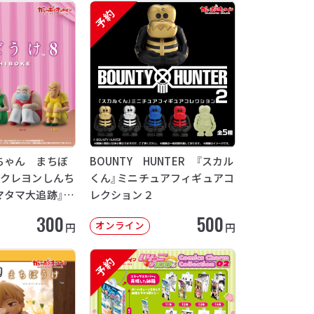
予約
ちゃん まちぼ
BOUNTY HUNTER 『スカル
画クレヨンしんち
くん』ミニチュアフィギュアコ
マタマ大追跡』
レクション２
12月発送】
300
500
オンライン
円
円
予約