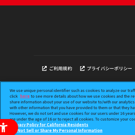
ご利用規約
プライバシーポリシー
We use unique personal identifier such as cookies to analyze our traf
click
here
to see more details about how we use cookies and the ret
share information about your use of our website to/with our analytic
本サイトに掲載されている
with other information that you have provided to them or that they ha
「ガシャポン」は株式会社
However, we do not set and use cookies for our users under 16 years o
©BANDAI
are under the age of 16 or to reject all cookies. To customize your co
Privacy Policy for California Residents
Do Not Sell or Share My Personal Information