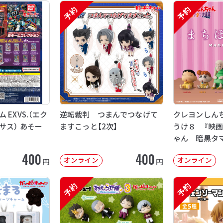
予約
予約
EXVS.（エク
逆転裁判 つまんでつなげて
クレヨンしん
サス） あそー
ますこっと【2次】
うけ８ 『映
ゃん 暗黒タ
【2次：2026年
400
400
オンライン
オンライン
円
円
予約
予約