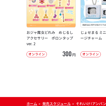
おジャ魔女どれみ めじるし
じょせまる ミ
アクセサリー ポロンタップ
ージチャーム
ver. 2
300
オンライン
オンライン
円
ホーム
発売スケジュール
それいけ！アンパ
>
>