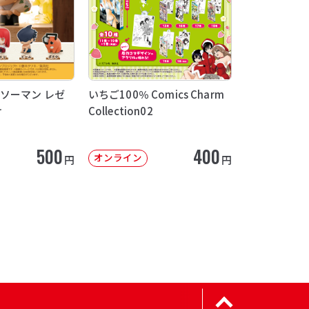
ソーマン レゼ
いちご100％ Comics Charm
け
Collection02
500
400
オンライン
円
円