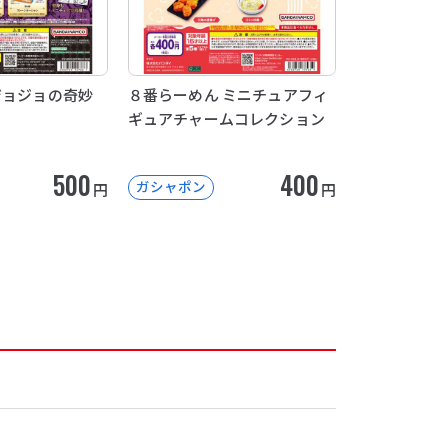
ジョジョの奇妙
８番らーめん ミニチュアフィ
ギュアチャームコレクション
500
400
ガシャポン
円
円