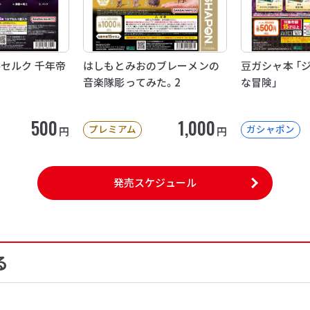
ルセルク 千年帝
はしもとみおのブレーメンの
豆ガシャ本 「
音楽隊彫ってみた。2
な冒険」
500
1,000
プレミアム
ガシャポン
円
円
発売スケジュール
る