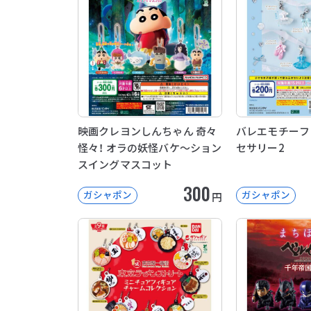
映画クレヨンしんちゃん 奇々
バレエモチーフ
怪々！ オラの妖怪バケ～ション
セサリー2
スイングマスコット
300
ガシャポン
ガシャポン
円