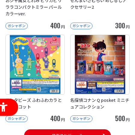
おジャ魔女どれみ ピリカピリ
ぜんまいざむらい めじるしア
ララコンパクトミラー パール
クセサリー2
カラーver.
400
300
ガシャポン
ガシャポン
円
円
テレタビーズ ふわふわカラと
名探偵コナン Q posket ミニチ
もマスコット
ュアコレクション
400
500
ガシャポン
ガシャポン
円
円