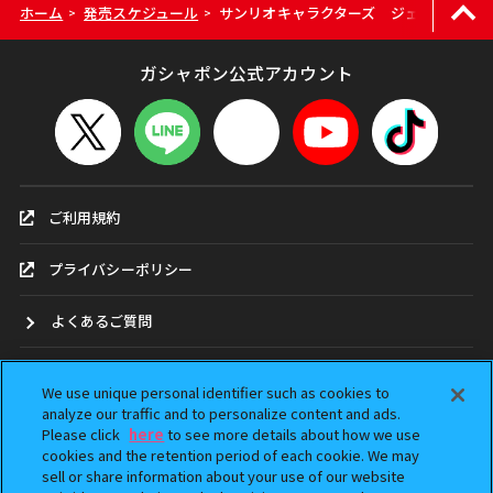
ホーム
発売スケジュール
サンリオキャラクターズ ジェムリーズ6
>
>
ガシャポン公式アカウント
ご利用規約
プライバシーポリシー
よくあるご質問
お問合せ
We use unique personal identifier such as cookies to
analyze our traffic and to personalize content and ads.
ガシャポンどこ？
Please click
here
to see more details about how we use
cookies and the retention period of each cookie. We may
sell or share information about your use of our website
アンケート