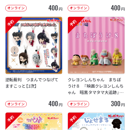
400
400
オンライン
オンライン
円
円
予約
予約
逆転裁判 つまんでつなげて
クレヨンしんちゃん まちぼ
ますこっと【2次】
うけ８ 『映画クレヨンしんち
ゃん 暗黒タマタマ大追跡』【2
次：2026年12月発送】
400
300
オンライン
オンライン
円
円
予約
予約