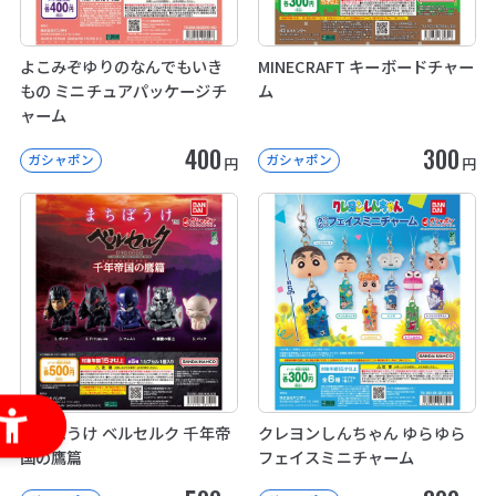
よこみぞゆりのなんでもいき
MINECRAFT キーボードチャー
もの ミニチュアパッケージチ
ム
ャーム
400
300
ガシャポン
ガシャポン
円
円
まちぼうけ ベルセルク 千年帝
クレヨンしんちゃん ゆらゆら
国の鷹篇
フェイスミニチャーム