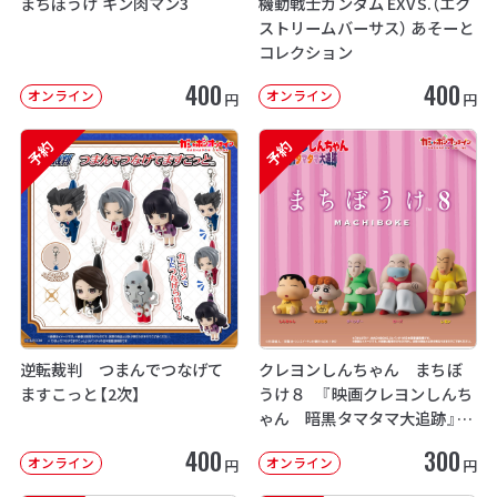
まちぼうけ キン肉マン3
機動戦士ガンダム EXVS.（エク
ストリームバーサス） あそーと
コレクション
400
400
オンライン
オンライン
円
円
予約
予約
逆転裁判 つまんでつなげて
クレヨンしんちゃん まちぼ
ますこっと【2次】
うけ８ 『映画クレヨンしんち
ゃん 暗黒タマタマ大追跡』【2
次：2026年12月発送】
400
300
オンライン
オンライン
円
円