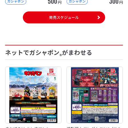
500
300
ガシャポン
ガシャポン
円
円
発売スケジュール
ネットでガシャポン
がまわせる
®