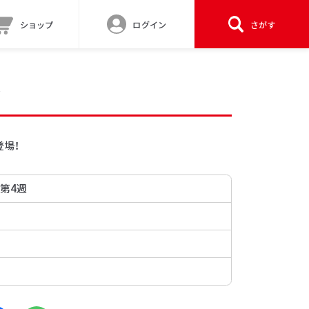
ショップ
ログイン
さがす
ン
登場！
 第4週