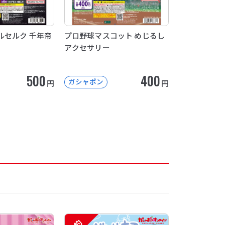
ルセルク 千年帝
プロ野球マスコット めじるし
アクセサリー
500
400
ガシャポン
円
円