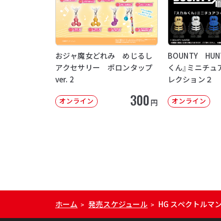
おジャ魔女どれみ めじるし
BOUNTY HU
アクセサリー ポロンタップ
くん』ミニチュ
ver. 2
レクション２
300
オンライン
オンライン
円
ホーム
発売スケジュール
HG スペクトルマ
>
>