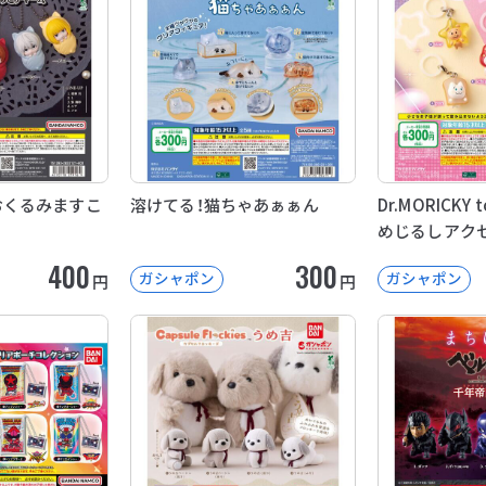
E おくるみますこ
溶けてる！猫ちゃあぁぁん
Dr.MORICKY to
めじるしアク
400
300
ガシャポン
ガシャポン
円
円