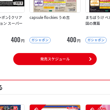
ャポン】クリア
capsule flockies うめ吉
まちぼうけ ベ
ョン スーパー
国の鷹篇
400
400
ガシャポン
ガシャポン
円
円
発売スケジュール
る