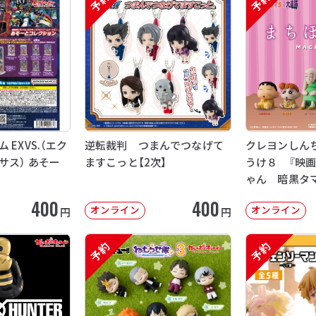
予約
予約
EXVS.（エク
逆転裁判 つまんでつなげて
クレヨンしん
サス） あそー
ますこっと【2次】
うけ８ 『映
ゃん 暗黒タ
【2次：2026年
400
400
オンライン
オンライン
円
円
予約
予約