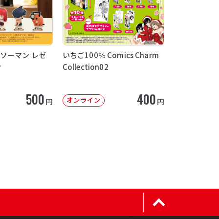
ソーマン レゼ
いちご100％ Comics Charm
け
Collection02
500
400
オンライン
円
円