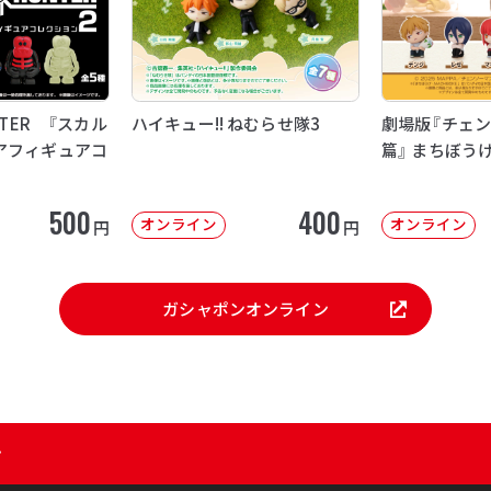
NTER 『スカル
ハイキュー!! ねむらせ隊3
劇場版『チェン
アフィギュアコ
篇』 まちぼう
500
400
オンライン
オンライン
円
円
ガシャポンオンライン
ン