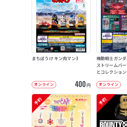
まちぼうけ キン肉マン3
機動戦士ガンダム 
ストリームバー
とコレクション
400
オンライン
オンライン
円
予約
予約