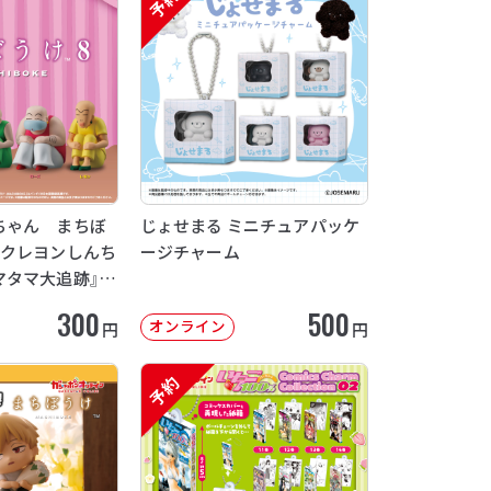
予約
ちゃん まちぼ
じょせまる ミニチュアパッケ
画クレヨンしんち
ージチャーム
マタマ大追跡』
12月発送】
300
500
オンライン
円
円
予約