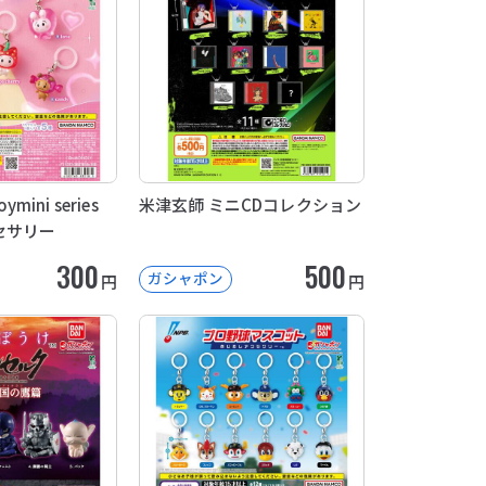
ymini series
米津玄師 ミニCDコレクション
セサリー
300
500
ガシャポン
円
円