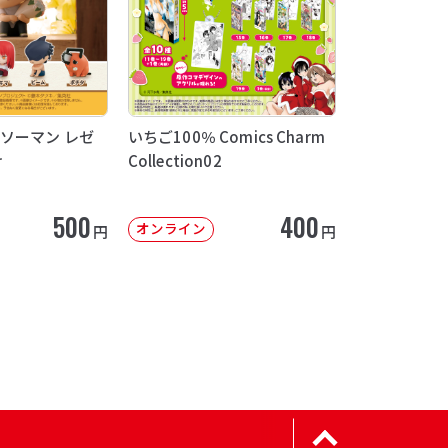
ソーマン レゼ
いちご100％ Comics Charm
け
Collection02
500
400
オンライン
円
円