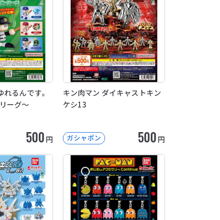
ゆれるんです。
キン肉マン ダイキャストキン
・リーグ～
ケシ13
500
500
ガシャポン
円
円