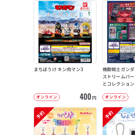
まちぼうけ キン肉マン3
機動戦士ガンダム 
ストリームバー
とコレクション
400
オンライン
オンライン
円
予約
予約