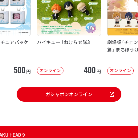
ニチュアパッケ
ハイキュー!! ねむらせ隊3
劇場版『チェン
篇』 まちぼう
500
400
オンライン
オンライン
円
円
ガシャポンオンライン
AKU HEAD 9