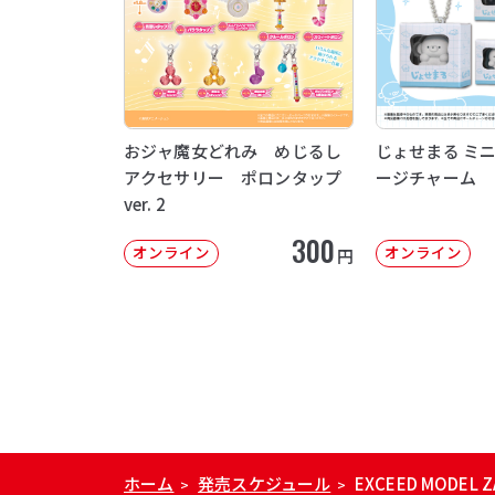
おジャ魔女どれみ めじるし
じょせまる ミ
アクセサリー ポロンタップ
ージチャーム
ver. 2
300
オンライン
オンライン
円
ホーム
発売スケジュール
EXCEED MODEL Z
>
>