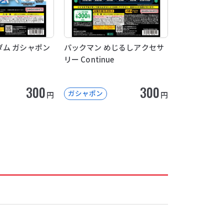
ム ガシャポン
パックマン めじるしアクセサ
リー Continue
300
300
ガシャポン
円
円