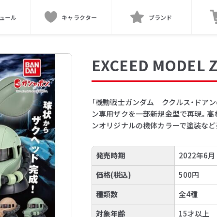
ュール
キャラクター
ブランド
EXCEED MODEL Z
「機動戦士ガンダム ククルス・ドア
ン専用ザクを一部新規金型で再現。高機
ンオリジナルの機体カラーで塗装など
発売時期
2022年6月
価格(税込)
500円
種類数
全4種
対象年齢
15才以上