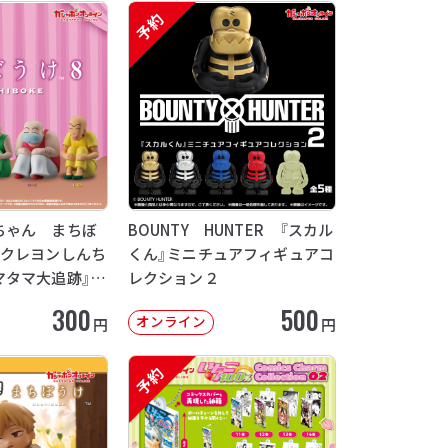
予約
ちゃん まちぼ
BOUNTY HUNTER 『スカル
画クレヨンしんち
くん』ミニチュアフィギュアコ
マタマ大追跡』
レクション２
12月発送】
300
500
オンライン
円
円
予約