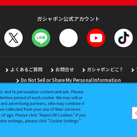
ガシャポン公式アカウント
よくあるご質問
お問合せ
ガシャポンどこ？
Do Not Sell or Share My Personal Information
fic and to personalize content and ads. Please
ention period of each cookie. We may sell or
s and advertising partners, who may combine it
全ての画像、文章、データの無断転用、転載をお断りします。
ve collected from your use of their services.
バンダイの登録商標です。
f age. Please click “Reject All Cookies” if you
okie settings, please click “Cookie Settings”.
コピーライト一覧を表示する