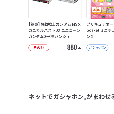
【箱売】機動戦士ガンダム MSメ
プリキュアオー
カニカルバストDX ユニコーン
posket ミ
ガンダム2号機 バンシィ
ン２
880
その他
ガシャポン
円
ネットでガシャポン
がまわせ
®