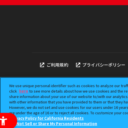
ご利用規約
プライバシーポリシー
We use unique personal identifier such as cookies to analyze our traf
click
here
to see more details about how we use cookies and the ret
share information about your use of our website to/with our analytic
本サイトに掲載されている
with other information that you have provided to them or that they ha
「ガシャポン」は株式会社
However, we do not set and use cookies for our users under 16 years o
©BANDAI
are under the age of 16 or to reject all cookies. To customize your co
Privacy Policy for California Residents
Do Not Sell or Share My Personal Information