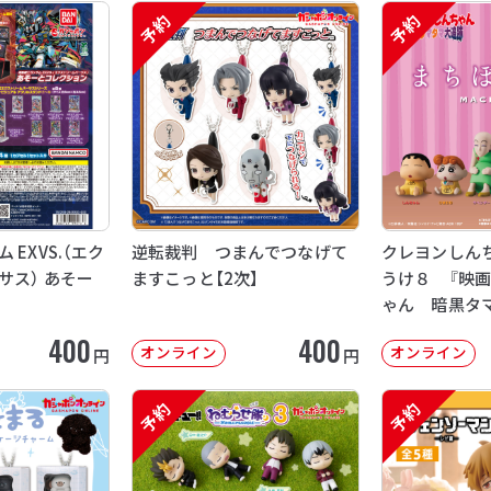
予約
予約
EXVS.（エク
逆転裁判 つまんでつなげて
クレヨンしん
サス） あそー
ますこっと【2次】
うけ８ 『映
ゃん 暗黒タ
【2次：2026年
400
400
オンライン
オンライン
円
円
予約
予約