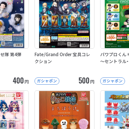
せ隊 第4弾
Fate/Grand Order 宝具コレ
パワプロくん 
クション
～セントラル
400
500
ガシャポン
ガシャポン
円
円