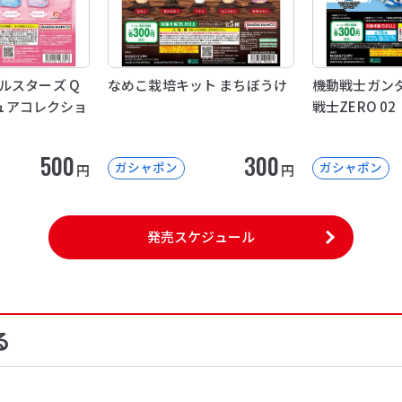
ルスターズ Q
なめこ栽培キット まちぼうけ
機動戦士ガンダ
ニチュアコレクショ
戦士ZERO 02
500
300
ガシャポン
ガシャポン
円
円
発売スケジュール
る