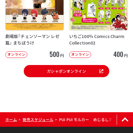
劇場版『チェンソーマン レゼ
いちご100％ Comics Charm
篇』 まちぼうけ
Collection02
500
400
オンライン
オンライン
円
円
ガシャポンオンライン
ホーム
発売スケジュール
PUI PUI モルカー めじるしアクセサリー
>
>