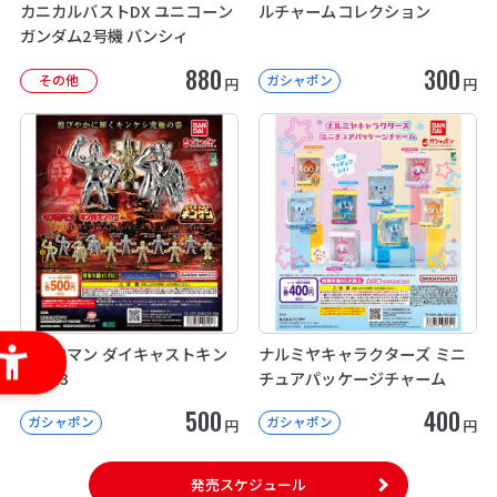
カニカルバストDX ユニコーン
ルチャームコレクション
ガンダム2号機 バンシィ
880
300
その他
ガシャポン
円
円
キン肉マン ダイキャストキン
ナルミヤキャラクターズ ミニ
ケシ13
チュアパッケージチャーム
500
400
ガシャポン
ガシャポン
円
円
発売スケジュール