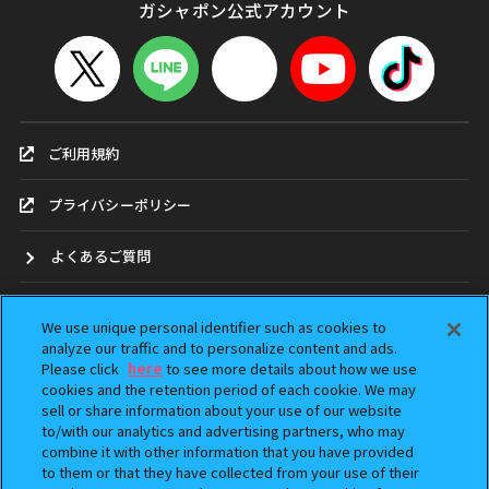
ガシャポン公式アカウント
ご利用規約
プライバシーポリシー
よくあるご質問
お問合せ
We use unique personal identifier such as cookies to
analyze our traffic and to personalize content and ads.
ガシャポンどこ？
Please click
here
to see more details about how we use
cookies and the retention period of each cookie. We may
sell or share information about your use of our website
アンケート
to/with our analytics and advertising partners, who may
combine it with other information that you have provided
ウェブアクセシビリティ方針
to them or that they have collected from your use of their