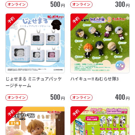
500
300
オンライン
オンライン
円
円
予約
予約
じょせまる ミニチュアパッケ
ハイキュー!! ねむらせ隊3
ージチャーム
500
400
オンライン
オンライン
円
円
予約
予約