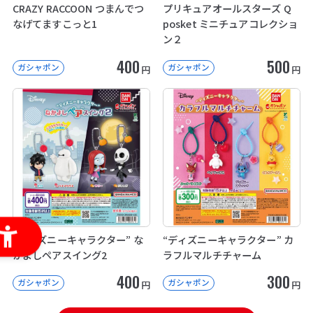
CRAZY RACCOON つまんでつ
プリキュアオールスターズ Q
なげてますこっと1
posket ミニチュアコレクショ
ン２
400
500
ガシャポン
ガシャポン
円
円
“ディズニーキャラクター” な
“ディズニーキャラクター” カ
かよしペアスイング2
ラフルマルチチャーム
400
300
ガシャポン
ガシャポン
円
円