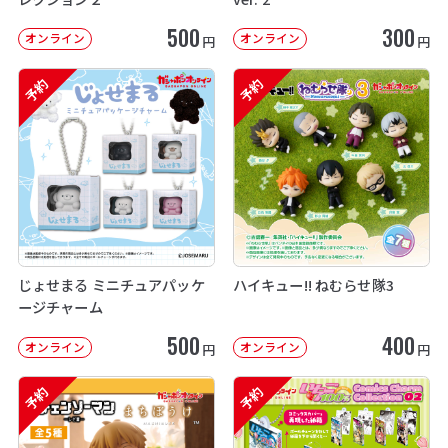
500
300
オンライン
オンライン
円
円
予約
予約
じょせまる ミニチュアパッケ
ハイキュー!! ねむらせ隊3
ージチャーム
500
400
オンライン
オンライン
円
円
予約
予約