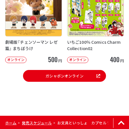
劇場版『チェンソーマン レゼ
いちご100％ Comics Charm
篇』 まちぼうけ
Collection02
500
400
オンライン
オンライン
円
円
ガシャポンオンライン
ホーム
発売スケジュール
お文具といっしょ カプセルラバーマス
>
>