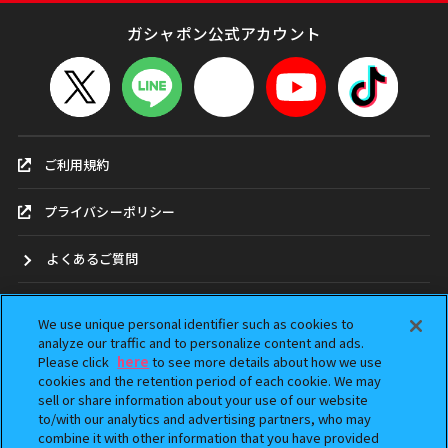
ガシャポン公式アカウント
ご利用規約
プライバシーポリシー
よくあるご質問
お問合せ
We use unique personal identifier such as cookies to
analyze our traffic and to personalize content and ads.
ガシャポンどこ？
Please click
here
to see more details about how we use
cookies and the retention period of each cookie. We may
sell or share information about your use of our website
アンケート
to/with our analytics and advertising partners, who may
combine it with other information that you have provided
ウェブアクセシビリティ方針