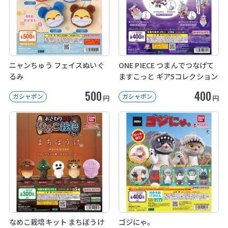
ニャンちゅう フェイスぬいぐ
ONE PIECE つまんでつなげて
るみ
ますこっと ギア5コレクション
500
400
ガシャポン
ガシャポン
円
円
なめこ栽培キット まちぼうけ
ゴジにゃ。