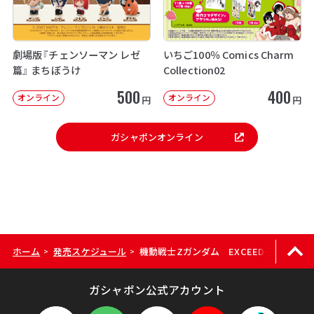
劇場版『チェンソーマン レゼ
いちご100％ Comics Charm
篇』 まちぼうけ
Collection02
500
400
オンライン
オンライン
円
円
ガシャポンオンライン
ホーム
発売スケジュール
機動戦士Zガンダム EXCEED MODEL ZETA
>
>
ガシャポン公式アカウント