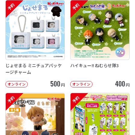
予約
予約
じょせまる ミニチュアパッケ
ハイキュー!! ねむらせ隊3
ージチャーム
500
400
オンライン
オンライン
円
円
予約
予約