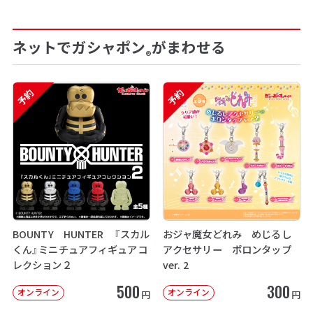
ネットでガシャポン
がまわせる
®
予約
予約
BOUNTY HUNTER 『スカル
おジャ魔女どれみ めじるし
くん』ミニチュアフィギュアコ
アクセサリー ポロンタップ
レクション２
ver. 2
500
300
オンライン
オンライン
円
円