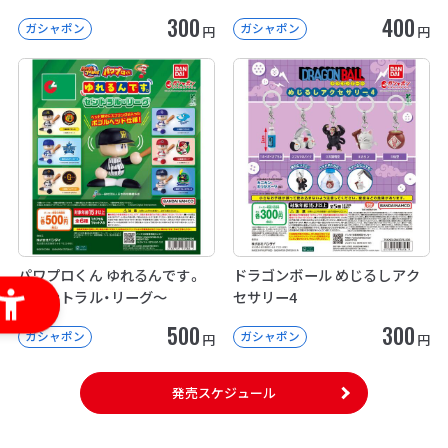
300
400
ガシャポン
ガシャポン
円
円
パワプロくん ゆれるんです。
ドラゴンボール めじるしアク
～セントラル・リーグ～
セサリー4
500
300
ガシャポン
ガシャポン
円
円
発売スケジュール