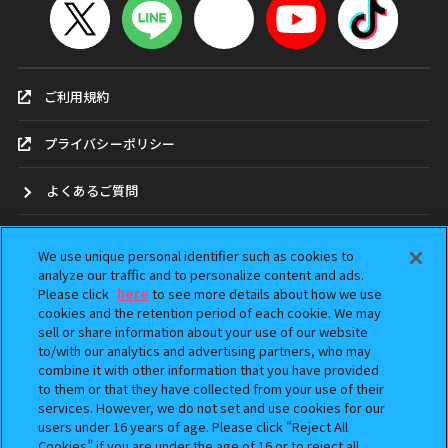
ご利用規約
プライバシーポリシー
よくあるご質問
お問合せ
We use unique personal identifier such as cookies to
analyze our traffic and to personalize content and ads.
ガシャポンどこ？
Please click
here
to see more details about how we use
cookies and the retention period of each cookie. We may
sell or share information about your use of our website
アンケート
to/with our analytics and advertising partners, who may
combine it with other information that you have provided
ウェブアクセシビリティ方針
to them or that they have collected from your use of their
services. However, we do not set and use cookies for our
Do Not Sell or Share My Personal Information
users under 16 years of age. Please click “Reject All
Cookies” if you are under the age of 16 or to reject all