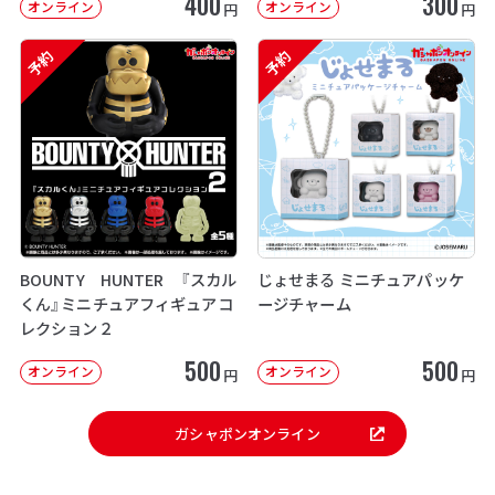
400
300
オンライン
オンライン
円
円
予約
予約
BOUNTY HUNTER 『スカル
じょせまる ミニチュアパッケ
くん』ミニチュアフィギュアコ
ージチャーム
レクション２
500
500
オンライン
オンライン
円
円
ガシャポンオンライン