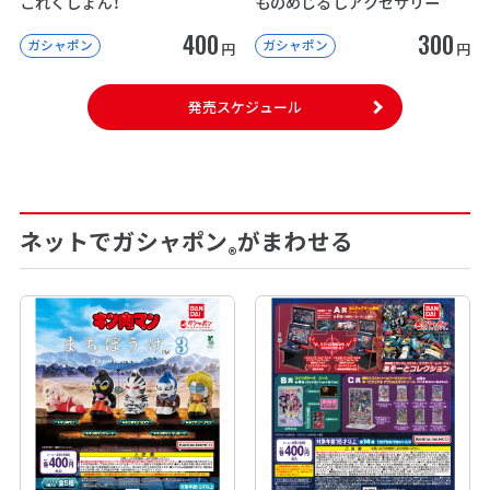
これくしょん！
ものめじるしアクセサリー
400
300
ガシャポン
ガシャポン
円
円
発売スケジュール
ネットでガシャポン
がまわせる
®