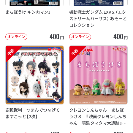
まちぼうけ キン肉マン3
機動戦士ガンダム EXVS.（エク
ストリームバーサス） あそーと
コレクション
400
400
オンライン
オンライン
円
円
予約
予約
逆転裁判 つまんでつなげて
クレヨンしんちゃん まちぼ
ますこっと【2次】
うけ８ 『映画クレヨンしんち
ゃん 暗黒タマタマ大追跡』【2
次：2026年12月発送】