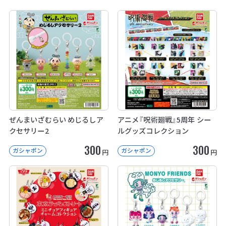
ぜんまいざむらい めじるしア
アニメ『呪術廻戦』5周年 シー
クセサリー2
ルグッズコレクション
300
300
ガシャポン
ガシャポン
円
円