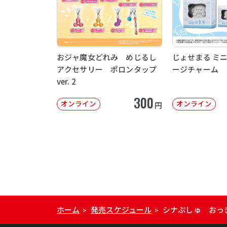
おジャ魔女どれみ めじるし
じょせまる ミ
アクセサリー ポロンタップ
ージチャーム
ver. 2
300
オンライン
オンライン
円
ホーム
発売スケジュール
シナぷしゅ おっ
>
>