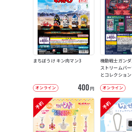
まちぼうけ キン肉マン3
機動戦士ガンダム 
ストリームバー
とコレクション
400
オンライン
オンライン
円
予約
予約