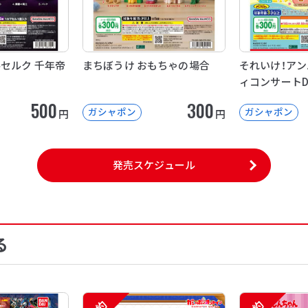
ルセルク 千年帝
まちぼうけ おもちゃの場合
それいけ！アン
ィコンサートD
500
300
ガシャポン
ガシャポン
円
円
発売スケジュール
る