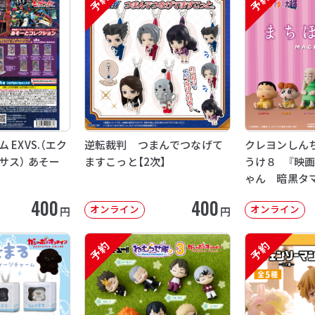
予約
予約
EXVS.（エク
逆転裁判 つまんでつなげて
クレヨンしん
サス） あそー
ますこっと【2次】
うけ８ 『映
ゃん 暗黒タ
【2次：2026年
400
400
オンライン
オンライン
円
円
予約
予約