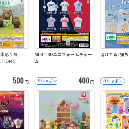
 木彫り風
MLB™ 3Dユニフォームチャー
溶けてる！猫
ECTION２
ム
500
400
ガシャポン
ガシャポン
円
円