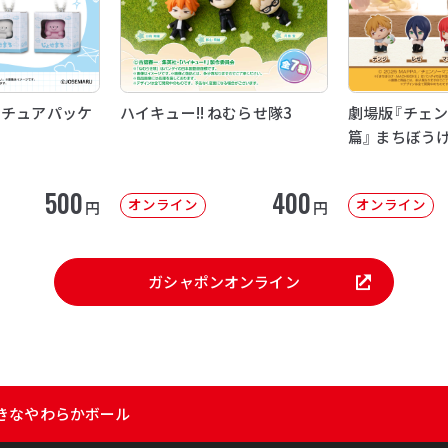
ニチュアパッケ
ハイキュー!! ねむらせ隊3
劇場版『チェン
篇』 まちぼう
500
400
オンライン
オンライン
円
円
ガシャポンオンライン
きなやわらかボール