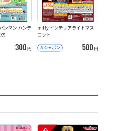
パンマン ハンデ
miffy インテリアライトマス
X9
コット
300
500
ガシャポン
円
円