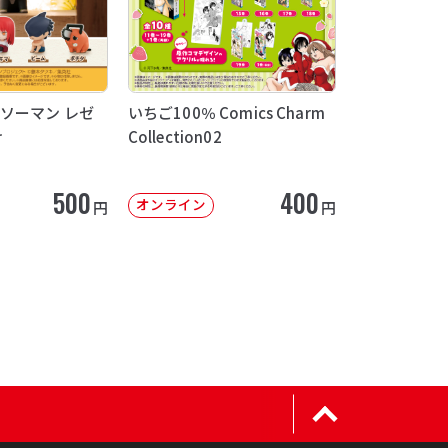
ソーマン レゼ
いちご100％ Comics Charm
け
Collection02
500
400
オンライン
円
円