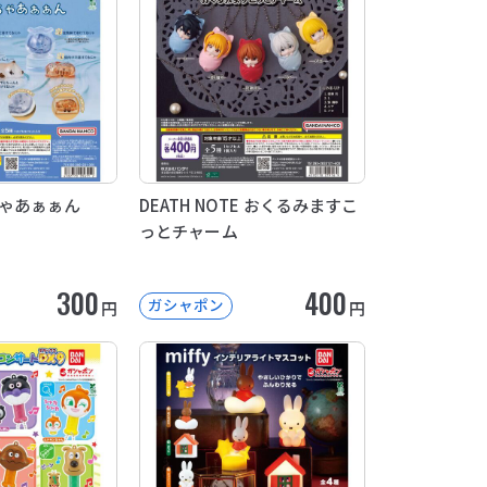
ちゃあぁぁん
DEATH NOTE おくるみますこ
っとチャーム
300
400
ガシャポン
円
円