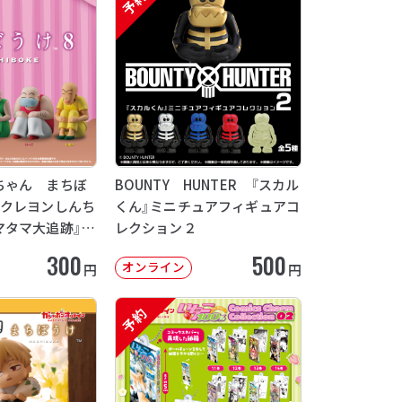
予約
ちゃん まちぼ
BOUNTY HUNTER 『スカル
画クレヨンしんち
くん』ミニチュアフィギュアコ
マタマ大追跡』
レクション２
12月発送】
300
500
オンライン
円
円
予約