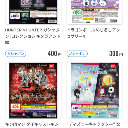
HUNTER×HUNTER ガシャポ
ドラゴンボール めじるしアク
ン！コレクション キメラアント
セサリー4
編
400
300
ガシャポン
ガシャポン
円
円
キン肉マン ダイキャストキン
“ディズニーキャラクター” な