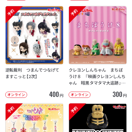
予約
予約
逆転裁判 つまんでつなげて
クレヨンしんちゃん まちぼ
ますこっと【2次】
うけ８ 『映画クレヨンしんち
ゃん 暗黒タマタマ大追跡』【2
次：2026年12月発送】
400
300
オンライン
オンライン
円
円
予約
予約