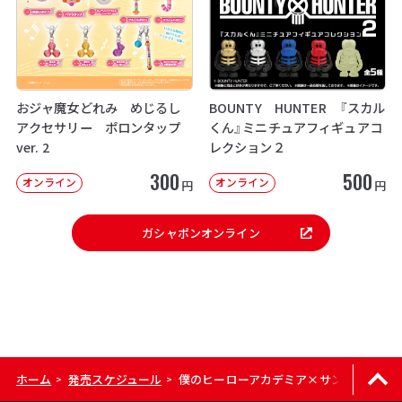
おジャ魔女どれみ めじるし
BOUNTY HUNTER 『スカル
アクセサリー ポロンタップ
くん』ミニチュアフィギュアコ
ver. 2
レクション２
300
500
オンライン
オンライン
円
円
ガシャポンオンライン
ホーム
発売スケジュール
僕のヒーローアカデミア×サンリオキャラ
>
>