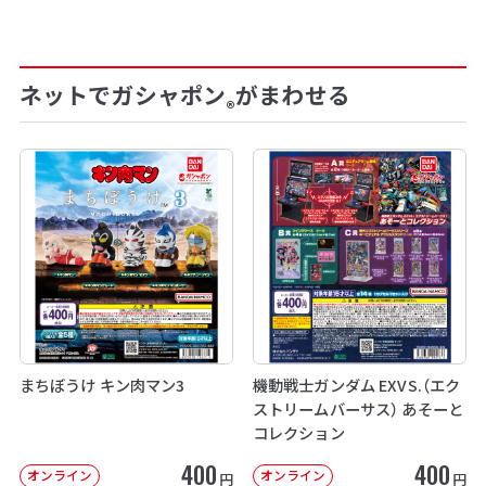
ネットでガシャポン
がまわせる
®
まちぼうけ キン肉マン3
機動戦士ガンダム EXVS.（エク
ストリームバーサス） あそーと
コレクション
400
400
オンライン
オンライン
円
円