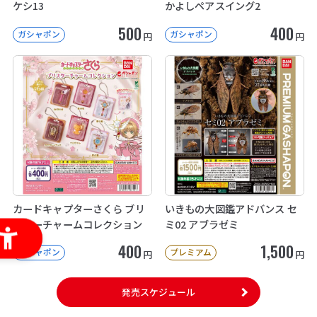
ケシ13
かよしペアスイング2
500
400
ガシャポン
ガシャポン
円
円
カードキャプターさくら ブリ
いきもの大図鑑アドバンス セ
スターチャームコレクション
ミ02 アブラゼミ
400
1,500
ガシャポン
プレミアム
円
円
発売スケジュール