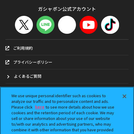
ガシャポン公式アカウント
ご利用規約
プライバシーポリシー
よくあるご質問
お問合せ
We use unique personal identifier such as cookies to
analyze our traffic and to personalize content and ads.
ガシャポンどこ？
Please click
here
to see more details about how we use
cookies and the retention period of each cookie. We may
sell or share information about your use of our website
アンケート
to/with our analytics and advertising partners, who may
combine it with other information that you have provided
ウェブアクセシビリティ方針