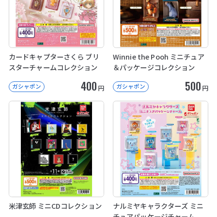
カードキャプターさくら ブリ
Winnie the Pooh ミニチュア
スターチャームコレクション
＆パッケージコレクション
400
500
ガシャポン
ガシャポン
円
円
米津玄師 ミニCDコレクション
ナルミヤキャラクターズ ミニ
チュアパッケージチャーム