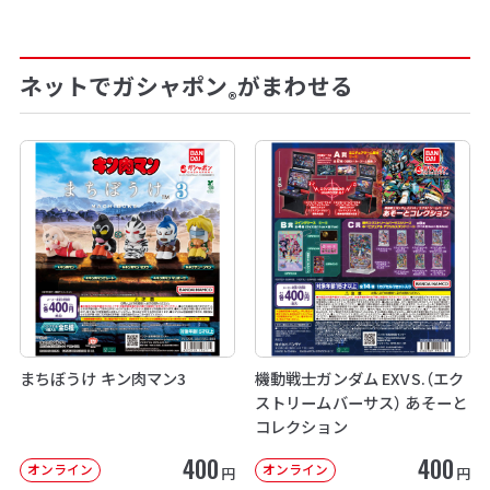
ネットでガシャポン
がまわせる
®
まちぼうけ キン肉マン3
機動戦士ガンダム EXVS.（エク
ストリームバーサス） あそーと
コレクション
400
400
オンライン
オンライン
円
円