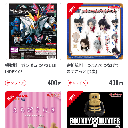
予約
機動戦士ガンダム CAPSULE
逆転裁判 つまんでつなげて
INDEX 03
ますこっと【2次】
400
400
オンライン
オンライン
円
円
予約
予約