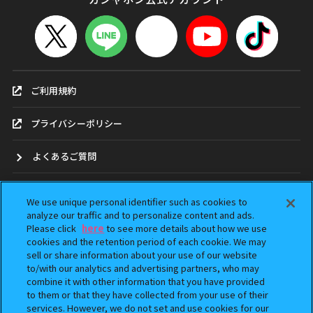
ご利用規約
プライバシーポリシー
よくあるご質問
お問合せ
We use unique personal identifier such as cookies to
analyze our traffic and to personalize content and ads.
ガシャポンどこ？
Please click
here
to see more details about how we use
cookies and the retention period of each cookie. We may
sell or share information about your use of our website
アンケート
to/with our analytics and advertising partners, who may
combine it with other information that you have provided
ウェブアクセシビリティ方針
to them or that they have collected from your use of their
services. However, we do not set and use cookies for our