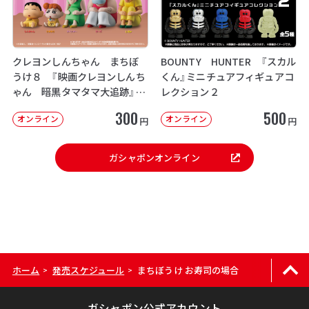
クレヨンしんちゃん まちぼ
BOUNTY HUNTER 『スカル
うけ８ 『映画クレヨンしんち
くん』ミニチュアフィギュアコ
ゃん 暗黒タマタマ大追跡』【2
レクション２
次：2026年12月発送】
300
500
オンライン
オンライン
円
円
ガシャポンオンライン
ホーム
発売スケジュール
まちぼうけ お寿司の場合
>
>
ガシャポン公式アカウント