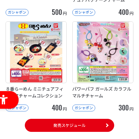
500
400
ガシャポン
ガシャポン
円
円
８番らーめん ミニチュアフィ
パワーパフ ガールズ カラフル
ギュアチャームコレクション
マルチチャーム
400
300
ガシャポン
ガシャポン
円
円
発売スケジュール