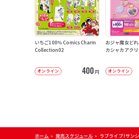
いちご100％ Comics Charm
おジャ魔女どれ
Collection02
カシャカアクリ
400
オンライン
オンライン
円
ホーム
発売スケジュール
ラブライブ！サンシ
>
>