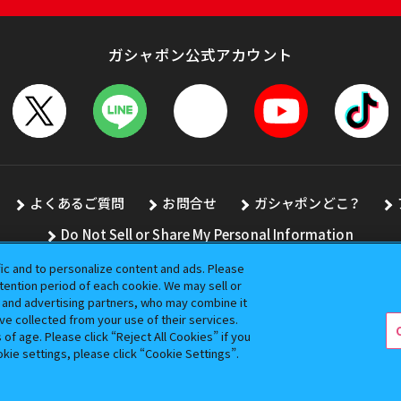
ガシャポン公式アカウント
よくあるご質問
お問合せ
ガシャポンどこ？
Do Not Sell or Share My Personal Information
fic and to personalize content and ads. Please
ention period of each cookie. We may sell or
s and advertising partners, who may combine it
全ての画像、文章、データの無断転用、転載をお断りします。
ve collected from your use of their services.
バンダイの登録商標です。
f age. Please click “Reject All Cookies” if you
okie settings, please click “Cookie Settings”.
コピーライト一覧を表示する