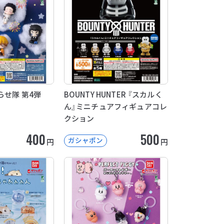
らせ隊 第4弾
BOUNTY HUNTER 『スカルく
ん』ミニチュアフィギュアコレ
クション
400
500
ガシャポン
円
円