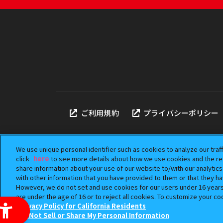
ご利用規約
プライバシーポリシー
We use unique personal identifier such as cookies to analyze our traf
click
here
to see more details about how we use cookies and the ret
share information about your use of our website to/with our analytic
本サイトに掲載されている
with other information that you have provided to them or that they ha
「ガシャポン」は株式会社
However, we do not set and use cookies for our users under 16 years o
©BANDAI
are under the age of 16 or to reject all cookies. To customize your co
Privacy Policy for California Residents
Do Not Sell or Share My Personal Information