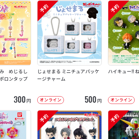
予約
予約
み めじるし
じょせまる ミニチュアパッケ
ハイキュー!! 
ポロンタップ
ージチャーム
300
500
オンライン
オンライン
円
円
予約
予約