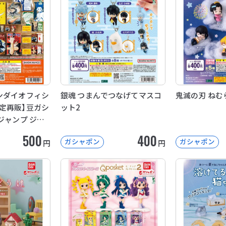
ンダイオフィシ
銀魂 つまんでつなげてマスコ
鬼滅の刃 ねむ
定再販】豆ガシ
ット2
ジャンプ ジャ
コレクション」
500
400
ガシャポン
ガシャポン
円
円