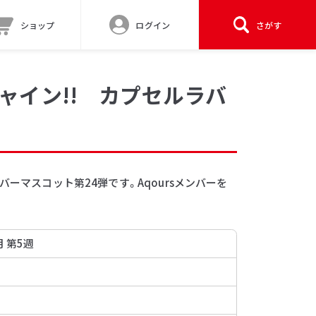
ショップ
ログイン
さがす
ャイン!! カプセルラバ
バーマスコット第24弾です。Aqoursメンバーを
月 第5週