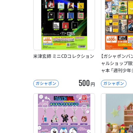
米津玄師 ミニCDコレクション
【ガシャポンバ
ャルショップ限
ャ本 「週刊少年
ンプコミックス
500
ガシャポン
ガシャポン
円
04