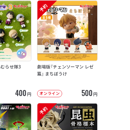
予約
ねむらせ隊3
劇場版『チェンソーマン レゼ
篇』 まちぼうけ
400
500
オンライン
円
円
予約