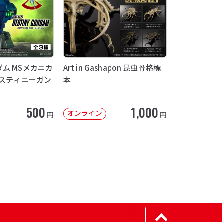
ム MSメカニカ
Art in Gashapon 昆虫骨格標
デスティニーガン
本
500
1,000
オンライン
円
円