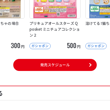
もちゃの場合
プリキュアオールスターズ Q
溶けてる！猫
posket ミニチュアコレクショ
ン２
300
500
ガシャポン
ガシャポン
円
円
発売スケジュール
る