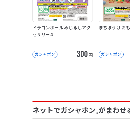
ドラゴンボール めじるしアク
まちぼうけ お
セサリー4
300
ガシャポン
ガシャポン
円
ネットでガシャポン
がまわせ
®