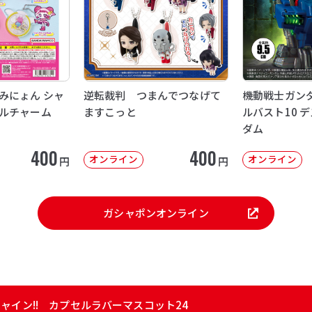
みにょん シャ
逆転裁判 つまんでつなげて
機動戦士ガンダ
ルチャーム
ますこっと
ルバスト10 
ダム
400
400
オンライン
オンライン
円
円
ガシャポンオンライン
ャイン!! カプセルラバーマスコット24