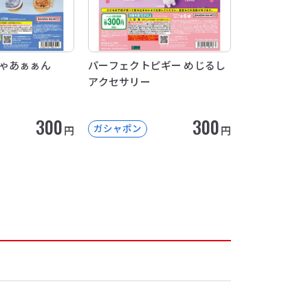
ちゃあぁぁん
パーフェクトピギー めじるし
アクセサリー
300
300
ガシャポン
円
円