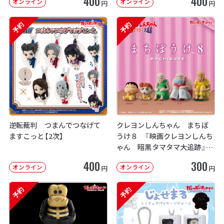
400
400
オンライン
オンライン
円
円
予約
予約
逆転裁判 つまんでつなげて
クレヨンしんちゃん まちぼ
ますこっと【2次】
うけ８ 『映画クレヨンしんち
ゃん 暗黒タマタマ大追跡』【2
次：2026年12月発送】
400
300
オンライン
オンライン
円
円
予約
予約