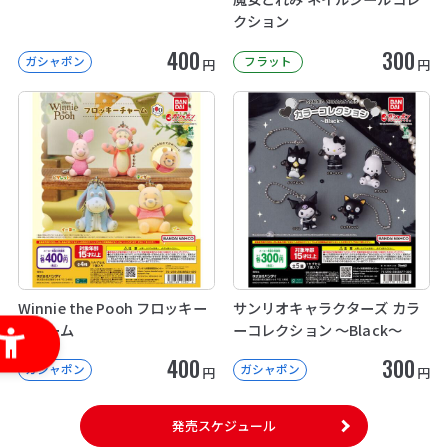
クション
400
300
ガシャポン
フラット
円
円
Winnie the Pooh フロッキー
サンリオキャラクターズ カラ
チャーム
ーコレクション ～Black～
400
300
ガシャポン
ガシャポン
円
円
発売スケジュール