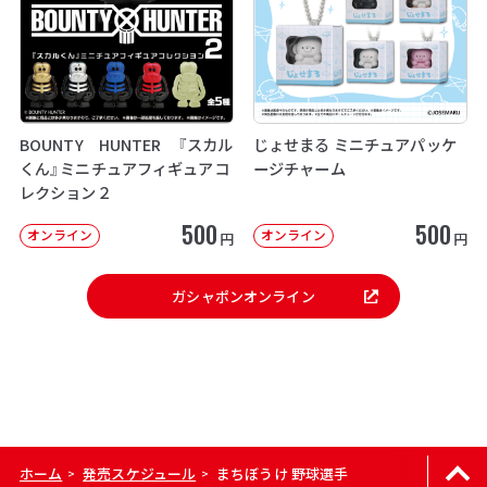
BOUNTY HUNTER 『スカル
じょせまる ミニチュアパッケ
くん』ミニチュアフィギュアコ
ージチャーム
レクション２
500
500
オンライン
オンライン
円
円
ガシャポンオンライン
ホーム
発売スケジュール
まちぼうけ 野球選手
>
>