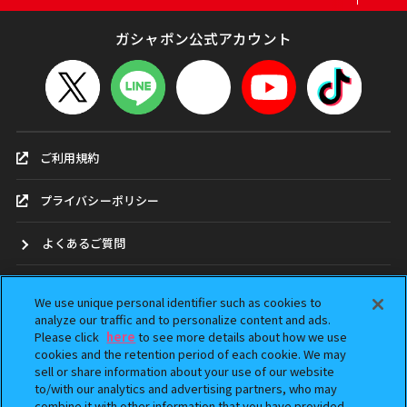
ガシャポン公式アカウント
ご利用規約
プライバシーポリシー
よくあるご質問
お問合せ
We use unique personal identifier such as cookies to
analyze our traffic and to personalize content and ads.
ガシャポンどこ？
Please click
here
to see more details about how we use
cookies and the retention period of each cookie. We may
sell or share information about your use of our website
アンケート
to/with our analytics and advertising partners, who may
combine it with other information that you have provided