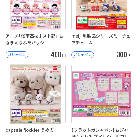
アニメ「桜蘭高校ホスト部」 お
meiji 乳製品シリーズミニチュ
なまえなふだバッジ
アチャーム
400
300
ガシャポン
ガシャポン
円
円
capsule flockies うめ吉
【フラットガシャポン】おジャ
魔女どれみ ネイルシールコレ