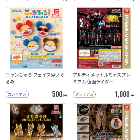
ニャンちゅう フェイスぬいぐ
アルティメットルミナスプレ
るみ
ミアム 仮面ライダー
500
1,000
ガシャポン
プレミアム
円
円