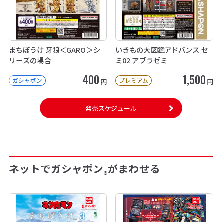
まちぼうけ 牙狼＜GARO＞シ
いきもの大図鑑アドバンス セ
リーズの場合
ミ02 アブラゼミ
400
1,500
ガシャポン
プレミアム
円
円
発売スケジュール
ネットでガシャポン
がまわせる
®