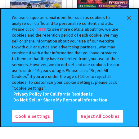
We use unique personal identifier such as cookies to
analyze our traffic and to personalize content and ads.
Please click
here
to see more details about how we use
cookies and the retention period of each cookie. We may
sell or share information about your use of our website
to/with our analytics and advertising partners, who may
まちぼうけ キン肉マン3
機動戦士ガンダム EXVS.（エク
combine it with other information that you have provided
ストリームバーサス） あそーと
to them or that they have collected from your use of their
コレクション
services. However, we do not set and use cookies for our
users under 16 years of age. Please click “Reject All
400
400
オンライン
オンライン
Cookies” if you are under the age of 16 or to reject all
円
円
cookies. To customize your cookie settings, please click
“Cookie Settings”.
予約
予約
Privacy Policy for California Residents
この商品が売っているお店
Do Not Sell or Share My Personal Information
Cookie Settings
Reject All Cookies