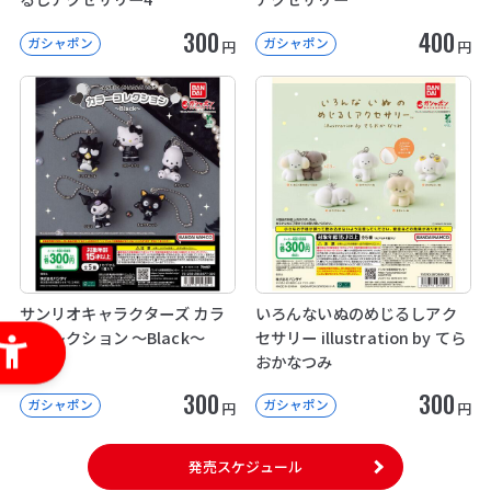
300
400
ガシャポン
ガシャポン
円
円
サンリオキャラクターズ カラ
いろんないぬのめじるしアク
ーコレクション ～Black～
セサリー illustration by てら
おかなつみ
300
300
ガシャポン
ガシャポン
円
円
発売スケジュール