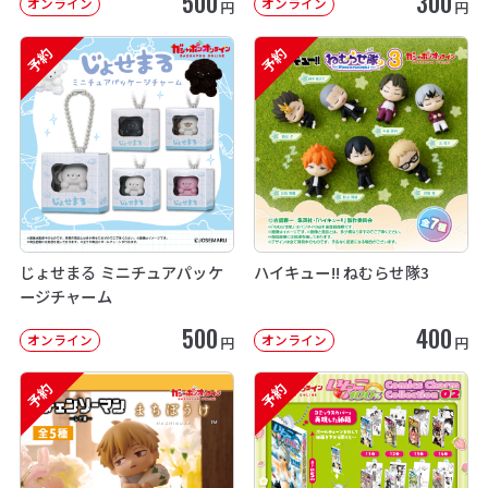
500
300
オンライン
オンライン
円
円
予約
予約
じょせまる ミニチュアパッケ
ハイキュー!! ねむらせ隊3
ージチャーム
500
400
オンライン
オンライン
円
円
予約
予約