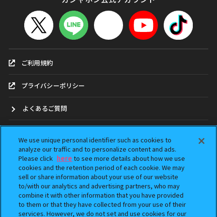
ご利用規約
プライバシーポリシー
よくあるご質問
お問合せ
We use unique personal identifier such as cookies to
analyze our traffic and to personalize content and ads.
ガシャポンどこ？
Please click
here
to see more details about how we use
cookies and the retention period of each cookie. We may
sell or share information about your use of our website
アンケート
to/with our analytics and advertising partners, who may
combine it with other information that you have provided
ウェブアクセシビリティ方針
to them or that they have collected from your use of their
services. However, we do not set and use cookies for our