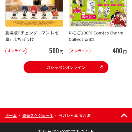
劇場版『チェンソーマン レゼ
いちご100％ Comics Charm
篇』 まちぼうけ
Collection02
500
400
オンライン
オンライン
円
円
ガシャポンオンライン
ホーム
発売スケジュール
豆ガシャ本 豆六法
>
>
ガシャポン公式アカウント