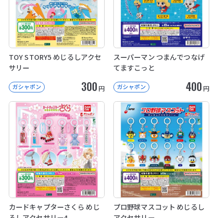
TOY STORY5 めじるしアクセ
スーパーマン つまんでつなげ
サリー
てますこっと
300
400
ガシャポン
ガシャポン
円
円
カードキャプターさくら めじ
プロ野球マスコット めじるし
るしアクセサリー4
アクセサリー