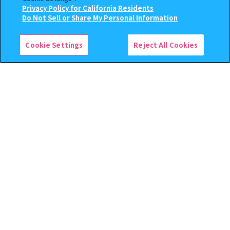
400
400
オンライン
オンライン
Privacy Policy for California Residents
円
円
この商品が売っているお店
Do Not Sell or Share My Personal Information
予約
予約
Cookie Settings
Reject All Cookies
逆転裁判 つまんでつなげて
クレヨンしんちゃん まちぼ
ますこっと【2次】
うけ８ 『映画クレヨンしんち
ゃん 暗黒タマタマ大追跡』【2
次：2026年12月発送】
400
300
オンライン
オンライン
円
円
予約
予約