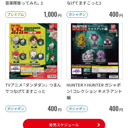
音楽隊彫ってみた。2
なげてますこっと2
1,000
400
プレミアム
ガシャポン
円
円
TVアニメ『ダンダダン』 つまん
HUNTER×HUNTER ガシャポ
でつなげてますこっと
ン！コレクション キメラアント
編
400
400
ガシャポン
ガシャポン
円
円
発売スケジュール