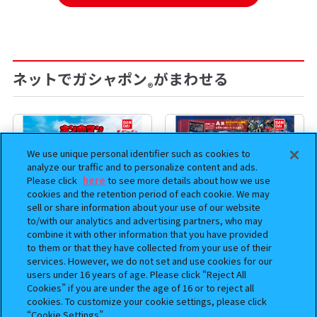
ネットでガシャポン
がまわせる
®
We use unique personal identifier such as cookies to
analyze our traffic and to personalize content and ads.
Please click
here
to see more details about how we use
cookies and the retention period of each cookie. We may
sell or share information about your use of our website
to/with our analytics and advertising partners, who may
combine it with other information that you have provided
to them or that they have collected from your use of their
services. However, we do not set and use cookies for our
まちぼうけ キン肉マン3
機動戦士ガンダム EXVS.（エク
users under 16 years of age. Please click “Reject All
ストリームバーサス） あそーと
Cookies” if you are under the age of 16 or to reject all
コレクション
cookies. To customize your cookie settings, please click
“Cookie Settings”.