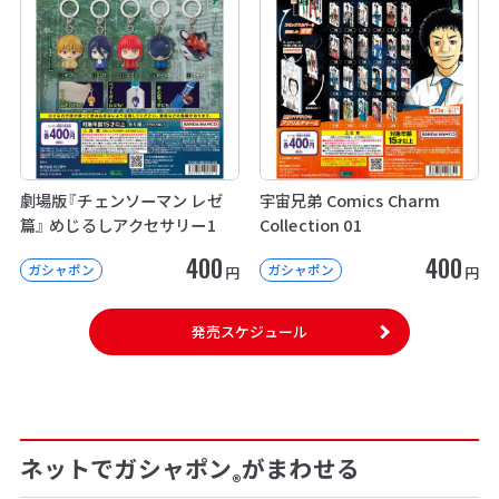
劇場版『チェンソーマン レゼ
宇宙兄弟 Comics Charm
篇』 めじるしアクセサリー1
Collection 01
400
400
ガシャポン
ガシャポン
円
円
発売スケジュール
ネットでガシャポン
がまわせる
®