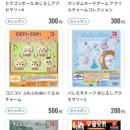
ドラゴンボール めじるしアク
ガンダムカードゲーム アクリ
セサリー4
ルチャームコレクション
300
300
ガシャポン
ガシャポン
円
円
コジコジ ふわふわぬいぐるみ
バレエモチーフ めじるしアク
チャーム
セサリー2
500
200
ガシャポン
ガシャポン
円
円