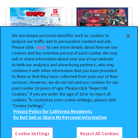
We use unique personal identifier such as cookies to
analyze our traffic and to personalize content and ads.
Please click
here
to see more details about how we use
cookies and the retention period of each cookie. We may
sell or share information about your use of our website
to/with our analytics and advertising partners, who may
combine it with other information that you have provided
まちぼうけ キン肉マン3
機動戦士ガンダム EXVS.（エク
to them or that they have collected from your use of their
ストリームバーサス） あそーと
services. However, we do not set and use cookies for our
コレクション
users under 16 years of age. Please click “Reject All
Cookies” if you are under the age of 16 or to reject all
400
400
cookies. To customize your cookie settings, please click
オンライン
オンライン
円
円
“Cookie Settings”.
Privacy Policy for California Residents
予約
予約
この商品が売っているお店
Do Not Sell or Share My Personal Information
Cookie Settings
Reject All Cookies