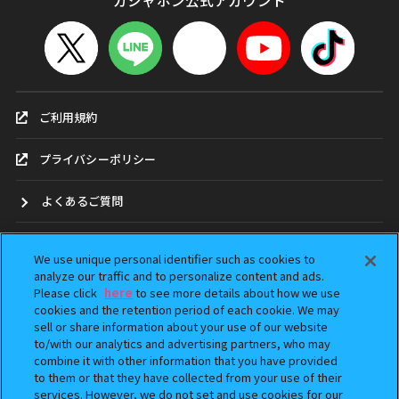
ガシャポン公式アカウント
ご利用規約
プライバシーポリシー
よくあるご質問
お問合せ
We use unique personal identifier such as cookies to
analyze our traffic and to personalize content and ads.
ガシャポンどこ？
Please click
here
to see more details about how we use
cookies and the retention period of each cookie. We may
sell or share information about your use of our website
アンケート
to/with our analytics and advertising partners, who may
combine it with other information that you have provided
ウェブアクセシビリティ方針
to them or that they have collected from your use of their
services. However, we do not set and use cookies for our