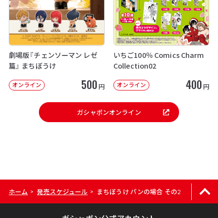
劇場版『チェンソーマン レゼ
いちご100％ Comics Charm
篇』 まちぼうけ
Collection02
500
400
オンライン
オンライン
円
円
ガシャポンオンライン
ホーム
発売スケジュール
まちぼうけ パンの場合 その2
>
>