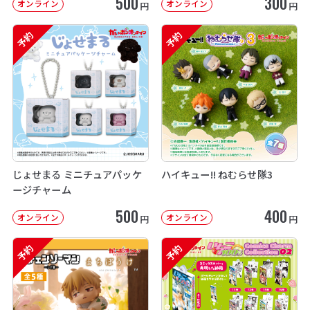
500
300
オンライン
オンライン
円
円
予約
予約
じょせまる ミニチュアパッケ
ハイキュー!! ねむらせ隊3
ージチャーム
500
400
オンライン
オンライン
円
円
予約
予約