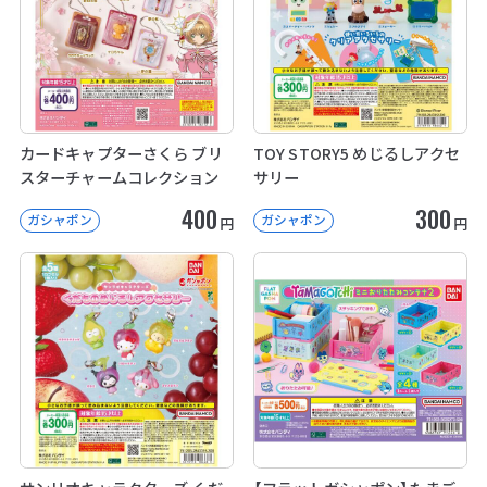
カードキャプターさくら ブリ
TOY STORY5 めじるしアクセ
スターチャームコレクション
サリー
400
300
ガシャポン
ガシャポン
円
円