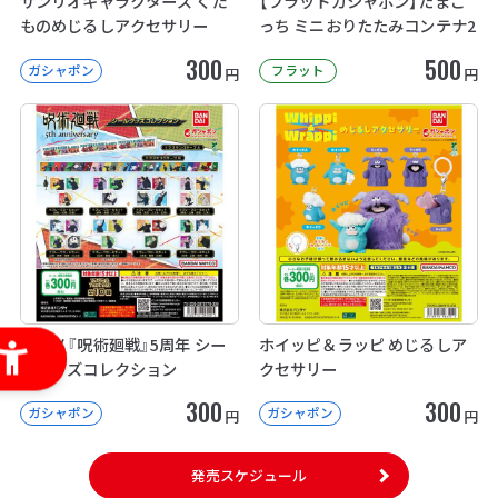
サンリオキャラクターズ くだ
【フラットガシャポン】たまご
ものめじるしアクセサリー
っち ミニおりたたみコンテナ2
300
500
ガシャポン
フラット
円
円
アニメ『呪術廻戦』5周年 シー
ホイッピ＆ラッピ めじるしア
ルグッズコレクション
クセサリー
300
300
ガシャポン
ガシャポン
円
円
発売スケジュール