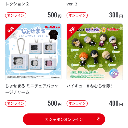
レクション２
ver. 2
500
300
オンライン
オンライン
円
円
予約
予約
じょせまる ミニチュアパッケ
ハイキュー!! ねむらせ隊3
ージチャーム
500
400
オンライン
オンライン
円
円
ガシャポンオンライン