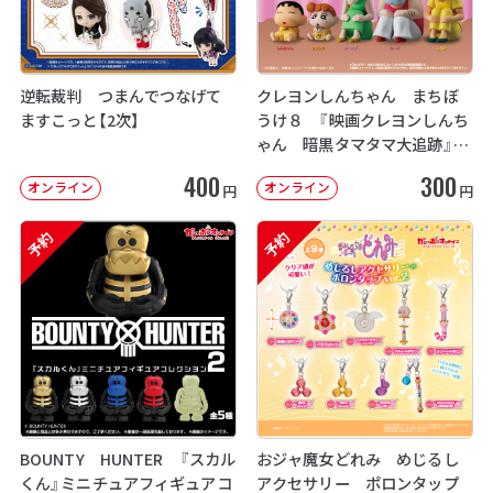
逆転裁判 つまんでつなげて
クレヨンしんちゃん まちぼ
ますこっと【2次】
うけ８ 『映画クレヨンしんち
ゃん 暗黒タマタマ大追跡』【2
次：2026年12月発送】
400
300
オンライン
オンライン
円
円
予約
予約
BOUNTY HUNTER 『スカル
おジャ魔女どれみ めじるし
くん』ミニチュアフィギュアコ
アクセサリー ポロンタップ