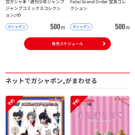
豆ガシャ本 「週刊少年ジャンプ
Fate/Grand Order 宝具コレ
ジャンプコミックスコレクシ
クション
ョン」05
500
500
ガシャポン
ガシャポン
円
円
発売スケジュール
ネットでガシャポン
がまわせる
®
予約
予約