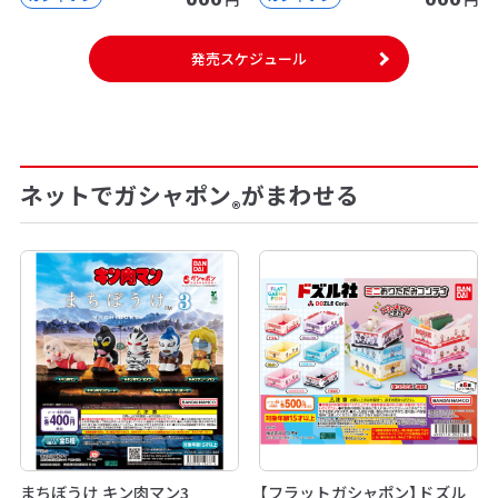
発売スケジュール
ネットでガシャポン
がまわせる
®
まちぼうけ キン肉マン3
【フラットガシャポン】ドズル