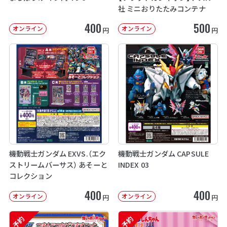
社 ミニおりたたみコンテナ
400
500
オンライン
オンライン
円
円
機動戦士ガンダム EXVS.（エク
機動戦士ガンダム CAPSULE
ストリームバーサス） あそーと
INDEX 03
コレクション
400
400
オンライン
オンライン
円
円
予約
予約