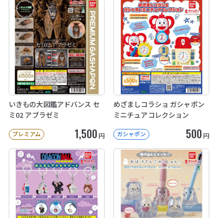
いきもの大図鑑アドバンス セ
めざましコラショ ガシャポン
ミ02 アブラゼミ
ミニチュアコレクション
1,500
500
プレミアム
ガシャポン
円
円