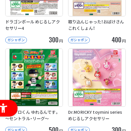
ドラゴンボール めじるしアク
取り込んじゃった！おばけさん
セサリー4
これくしょん！
300
400
ガシャポン
ガシャポン
円
円
パワプロくん ゆれるんです。
Dr.MORICKY toymini series
～セントラル・リーグ～
めじるしアクセサリー
500
300
ガシャポン
ガシャポン
円
円