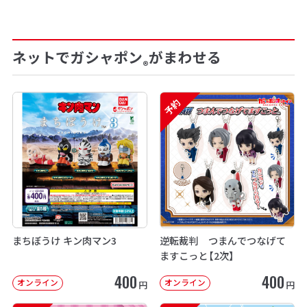
ネットでガシャポン
がまわせる
®
予約
まちぼうけ キン肉マン3
逆転裁判 つまんでつなげて
ますこっと【2次】
400
400
オンライン
オンライン
円
円