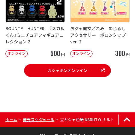
BOUNTY HUNTER 『スカル
おジャ魔女どれみ めじるし
くん』ミニチュアフィギュアコ
アクセサリー ポロンタップ
レクション２
ver. 2
500
300
オンライン
オンライン
円
円
ガシャポンオンライン
ホーム
発売スケジュール
豆ガシャ色紙 NARUTO-ナルト- 疾風伝
>
>