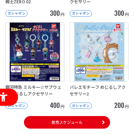
戦士ZERO 02
クセサリー
300
300
ガシャポン
ガシャポン
円
円
銀河特急 ミルキー☆サブウェ
バレエモチーフ めじるしアク
イ めじるしアクセサリー
セサリー2
400
200
ガシャポン
ガシャポン
円
円
発売スケジュール