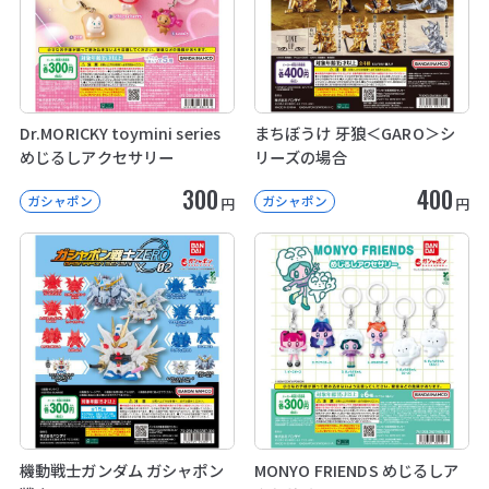
Dr.MORICKY toymini series
まちぼうけ 牙狼＜GARO＞シ
めじるしアクセサリー
リーズの場合
300
400
ガシャポン
ガシャポン
円
円
機動戦士ガンダム ガシャポン
MONYO FRIENDS めじるしア