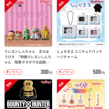
予約
予約
クレヨンしんちゃん まちぼ
じょせまる ミニチュアパッケ
うけ８ 『映画クレヨンしんち
ージチャーム
ゃん 暗黒タマタマ大追跡』【2
次：2026年12月発送】
300
500
オンライン
オンライン
円
円
予約
予約