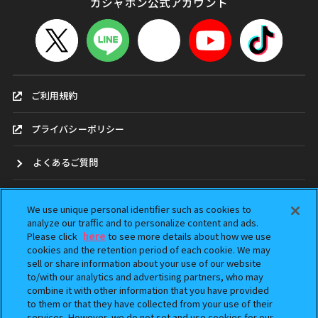
ガシャポン公式アカウント
ご利用規約
プライバシーポリシー
よくあるご質問
お問合せ
We use unique personal identifier such as cookies to
analyze our traffic and to personalize content and ads.
ガシャポンどこ？
Please click
here
to see more details about how we use
cookies and the retention period of each cookie. We may
アンケート
sell or share information about your use of our website
to/with our analytics and advertising partners, who may
combine it with other information that you have provided
ウェブアクセシビリティ方針
to them or that they have collected from your use of their
services. However, we do not set and use cookies for our