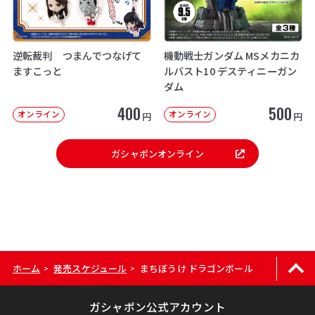
逆転裁判 つまんでつなげて
機動戦士ガンダム MSメカニカ
ますこっと
ルバスト10 デスティニーガン
ダム
400
500
オンライン
オンライン
円
円
ガシャポンオンライン
ホーム
発売スケジュール
まちぼうけ ドラゴンボール
>
>
ガシャポン公式アカウント