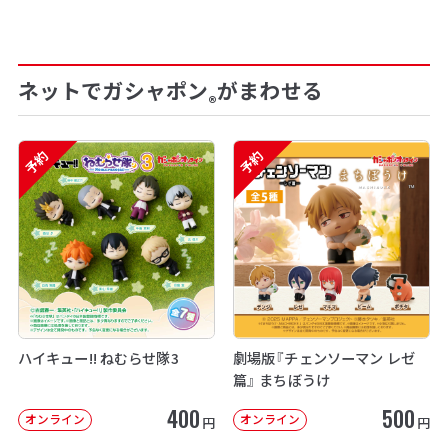
ネットでガシャポン
がまわせる
®
予約
予約
ハイキュー!! ねむらせ隊3
劇場版『チェンソーマン レゼ
篇』 まちぼうけ
400
500
オンライン
オンライン
円
円