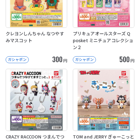
クレヨンしんちゃん なつやす
プリキュアオールスターズ Q
みマスコット
posket ミニチュアコレクショ
ン２
300
500
ガシャポン
ガシャポン
円
円
CRAZY RACCOON つまんでつ
TOM and JERRY ぎゅーこっと