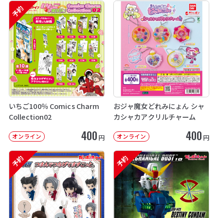
予約
いちご100％ Comics Charm
おジャ魔女どれみにょん シャ
Collection02
カシャカアクリルチャーム
400
400
オンライン
オンライン
円
円
予約
予約