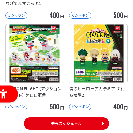
なげてますこっと1
400
500
ガシャポン
ガシャポン
円
円
＠CTION FLIGHT（アクション
僕のヒーローアカデミア すわ
フライト） ケロロ軍曹
らせ隊2
500
400
ガシャポン
ガシャポン
円
円
発売スケジュール