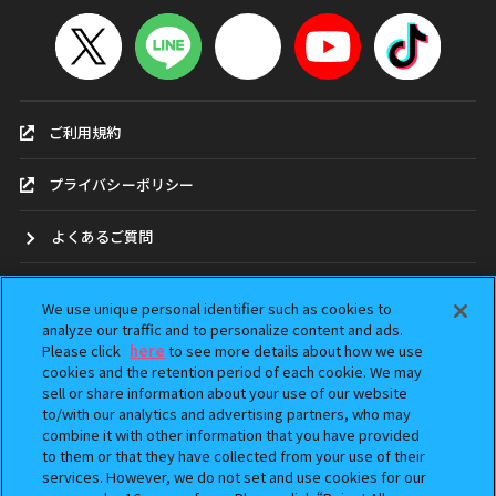
ご利用規約
プライバシーポリシー
よくあるご質問
お問合せ
We use unique personal identifier such as cookies to
analyze our traffic and to personalize content and ads.
ガシャポンどこ？
Please click
here
to see more details about how we use
cookies and the retention period of each cookie. We may
sell or share information about your use of our website
アンケート
to/with our analytics and advertising partners, who may
combine it with other information that you have provided
ウェブアクセシビリティ方針
to them or that they have collected from your use of their
services. However, we do not set and use cookies for our