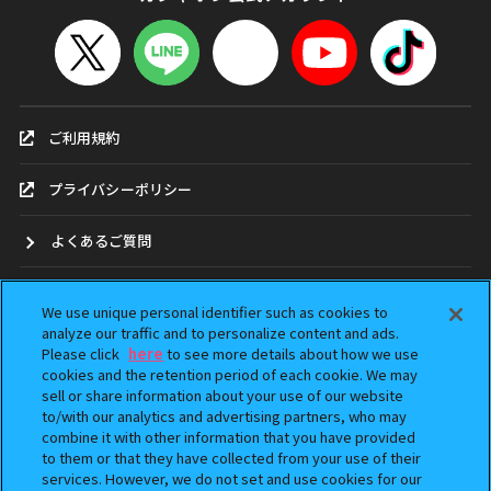
ご利用規約
プライバシーポリシー
よくあるご質問
お問合せ
We use unique personal identifier such as cookies to
analyze our traffic and to personalize content and ads.
ガシャポンどこ？
Please click
here
to see more details about how we use
cookies and the retention period of each cookie. We may
sell or share information about your use of our website
アンケート
to/with our analytics and advertising partners, who may
combine it with other information that you have provided
ウェブアクセシビリティ方針
to them or that they have collected from your use of their
services. However, we do not set and use cookies for our