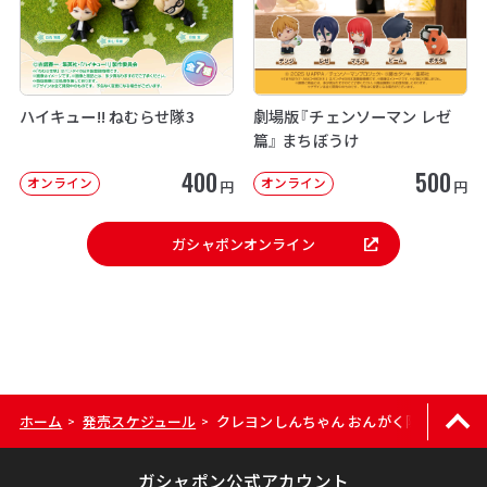
ハイキュー!! ねむらせ隊3
劇場版『チェンソーマン レゼ
篇』 まちぼうけ
400
500
オンライン
オンライン
円
円
ガシャポンオンライン
ホーム
発売スケジュール
クレヨンしんちゃん おんがく隊
>
>
ガシャポン公式アカウント