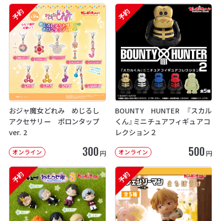
予約
予約
おジャ魔女どれみ めじるし
BOUNTY HUNTER 『スカル
アクセサリー ポロンタップ
くん』ミニチュアフィギュアコ
ver. 2
レクション２
300
500
オンライン
オンライン
円
円
予約
予約