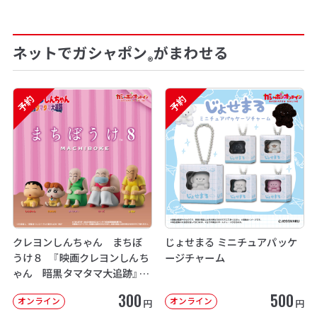
ネットでガシャポン
がまわせる
®
予約
予約
クレヨンしんちゃん まちぼ
じょせまる ミニチュアパッケ
うけ８ 『映画クレヨンしんち
ージチャーム
ゃん 暗黒タマタマ大追跡』【2
次：2026年12月発送】
300
500
オンライン
オンライン
円
円