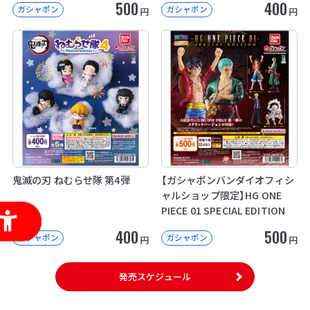
500
400
ガシャポン
ガシャポン
円
円
鬼滅の刃 ねむらせ隊 第4弾
【ガシャポンバンダイオフィシ
ャルショップ限定】HG ONE
PIECE 01 SPECIAL EDITION
400
500
ガシャポン
ガシャポン
円
円
発売スケジュール