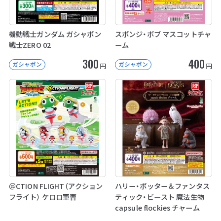
機動戦士ガンダム ガシャポン
スポンジ・ボブ マスコットチャ
戦士ZERO 02
ーム
300
400
ガシャポン
ガシャポン
円
円
＠CTION FLIGHT（アクション
ハリー・ポッター＆ファンタス
フライト） ケロロ軍曹
ティック・ビースト 魔法生物
capsule flockies チャーム