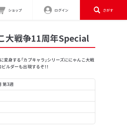
ショップ
ログイン
さがす
大戦争11周年Special
に変身する「カプキャラ」シリーズににゃんこ大戦
ビルダーも出現するぞ！！
月 第3週