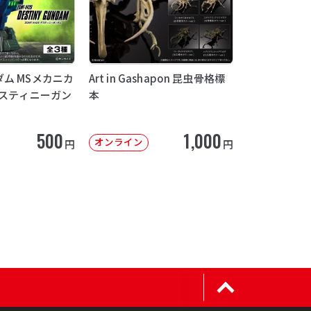
ム MSメカニカ
Art in Gashapon 昆虫骨格標
デスティニーガン
本
500
1,000
オンライン
円
円