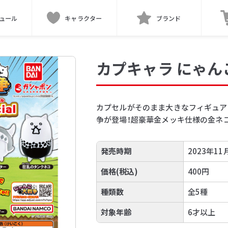
ュール
キャラクター
ブランド
カプキャラ にゃんこ
カプセルがそのまま大きなフィギュア
争が登場！超豪華金メッキ仕様の金ネコ
発売時期
2023年11
価格(税込)
400円
種類数
全5種
対象年齢
6才以上