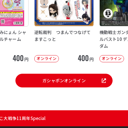
みにょん シャ
逆転裁判 つまんでつなげて
機動戦士ガンダ
ルチャーム
ますこっと
ルバスト10 
ダム
400
400
オンライン
オンライン
円
円
ガシャポンオンライン
大戦争11周年Special