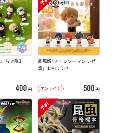
予約
ねむらせ隊3
劇場版『チェンソーマン レゼ
篇』 まちぼうけ
400
500
オンライン
円
円
予約