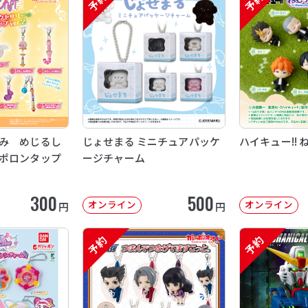
予約
予約
み めじるし
じょせまる ミニチュアパッケ
ハイキュー!! 
ポロンタップ
ージチャーム
300
500
オンライン
オンライン
円
円
予約
予約