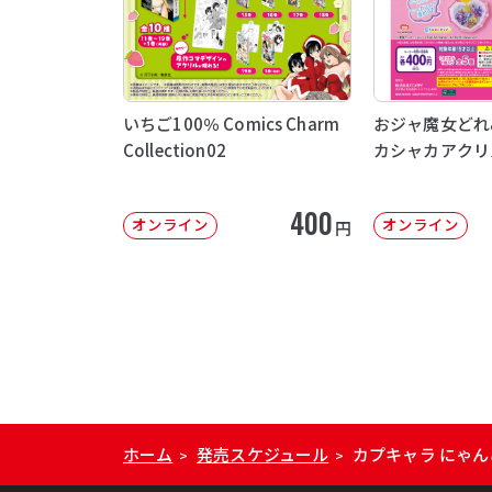
いちご100％ Comics Charm
おジャ魔女どれ
Collection02
カシャカアクリ
400
オンライン
オンライン
円
ホーム
発売スケジュール
カプキャラ にゃんこ
>
>