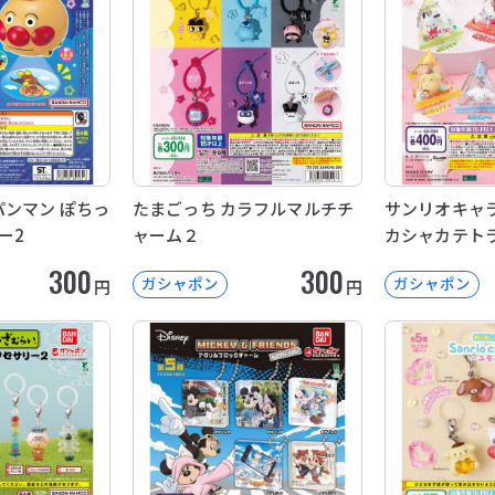
パンマン ぽちっ
たまごっち カラフルマルチチ
サンリオキャラ
ー2
ャーム２
カシャカテト
300
300
ガシャポン
ガシャポン
円
円