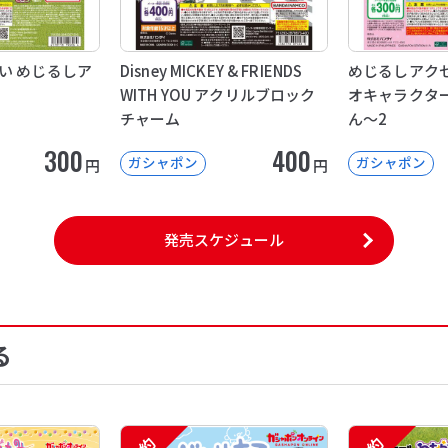
い めじるしア
Disney MICKEY & FRIENDS
めじるしアクセ
WITH YOU アクリルブロック
オキャラクタ
チャーム
ん～2
300
400
ガシャポン
ガシャポン
円
円
発売スケジュール
る