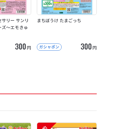
サリー サンリ
まちぼうけ たまごっち
ーズ～エモきゅ
300
300
ガシャポン
円
円