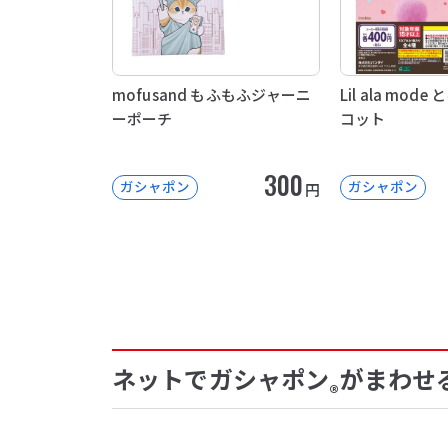
mofusand もふもふジャーニ
Lil ala mo
ーポーチ
コット
300
ガシャポン
ガシャポン
円
ネットでガシャポン
がまわせ
®