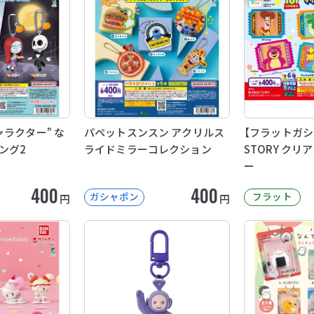
ラクター” な
パペットスンスン アクリルス
【フラットガシ
ング2
ライドミラーコレクション
STORY ク
ー
400
400
ガシャポン
フラット
円
円