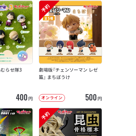
予約
ねむらせ隊3
劇場版『チェンソーマン レゼ
篇』 まちぼうけ
400
500
オンライン
円
円
予約