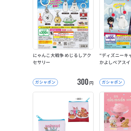
にゃんこ大戦争 めじるしアク
“ディズニーキャ
セサリー
かよしペアスイ
300
ガシャポン
ガシャポン
円