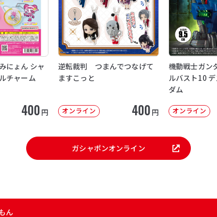
みにょん シャ
逆転裁判 つまんでつなげて
機動戦士ガンダ
ルチャーム
ますこっと
ルバスト10 
ダム
400
400
オンライン
オンライン
円
円
ガシャポンオンライン
もん