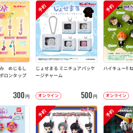
予約
予約
み めじるし
じょせまる ミニチュアパッケ
ハイキュー!! 
ポロンタップ
ージチャーム
300
500
オンライン
オンライン
円
円
予約
予約