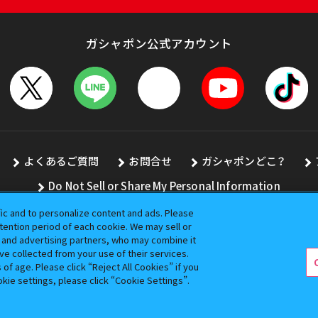
ガシャポン公式アカウント
よくあるご質問
お問合せ
ガシャポンどこ？
Do Not Sell or Share My Personal Information
fic and to personalize content and ads. Please
ention period of each cookie. We may sell or
s and advertising partners, who may combine it
全ての画像、文章、データの無断転用、転載をお断りします。
ve collected from your use of their services.
バンダイの登録商標です。
f age. Please click “Reject All Cookies” if you
okie settings, please click “Cookie Settings”.
コピーライト一覧を表示する