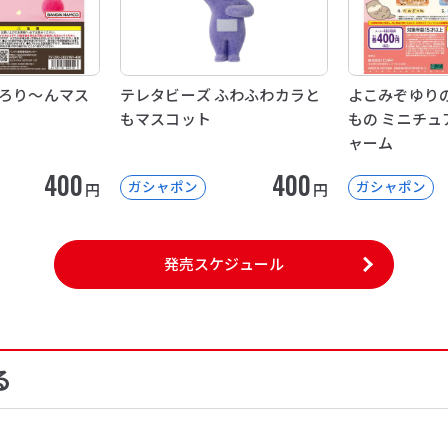
de とろり～んマス
テレタビーズ ふわふわカラと
よこみぞゆり
もマスコット
もの ミニチュ
ャーム
400
400
ガシャポン
ガシャポン
円
円
発売スケジュール
る