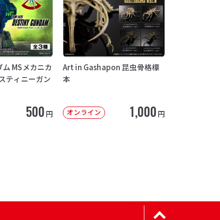
ム MSメカニカ
Art in Gashapon 昆虫骨格標
デスティニーガン
本
500
1,000
オンライン
円
円