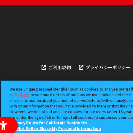
ご利用規約
プライバシーポリシー
We use unique personal identifier such as cookies to analyze our traf
click
here
to see more details about how we use cookies and the ret
share information about your use of our website to/with our analytic
本サイトに掲載されている
with other information that you have provided to them or that they ha
「ガシャポン」は株式会社
However, we do not set and use cookies for our users under 16 years o
©BANDAI
are under the age of 16 or to reject all cookies. To customize your co
Privacy Policy for California Residents
Do Not Sell or Share My Personal Information