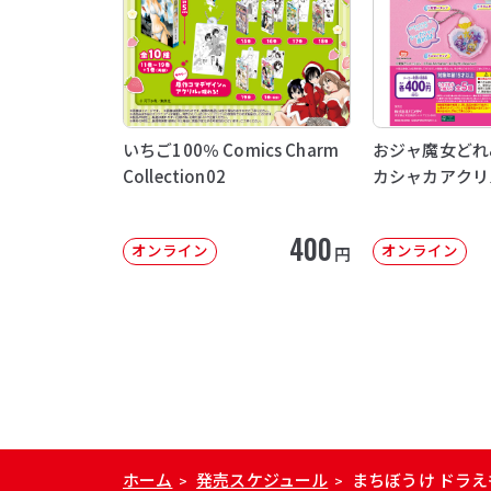
いちご100％ Comics Charm
おジャ魔女どれ
Collection02
カシャカアクリ
400
オンライン
オンライン
円
ホーム
発売スケジュール
まちぼうけ ドラえ
>
>