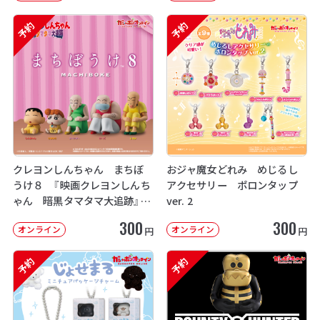
予約
予約
クレヨンしんちゃん まちぼ
おジャ魔女どれみ めじるし
うけ８ 『映画クレヨンしんち
アクセサリー ポロンタップ
ゃん 暗黒タマタマ大追跡』【2
ver. 2
次：2026年12月発送】
300
300
オンライン
オンライン
円
円
予約
予約