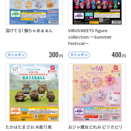
溶けてる！猫ちゃあぁぁん
VIRUSWEETS figure
collection ～Summer
Festival～
300
400
ガシャポン
ガシャポン
円
円
たかはたまさお 木彫り風
おジャ魔女どれみ ピリカピリ