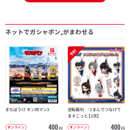
ネットでガシャポン
がまわせる
®
予約
まちぼうけ キン肉マン3
逆転裁判 つまんでつなげて
ますこっと【2次】
400
400
オンライン
オンライン
円
円