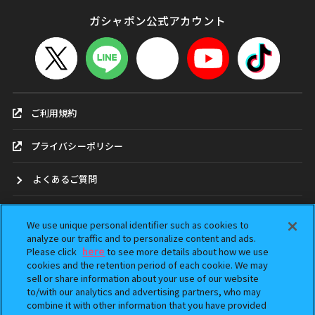
ガシャポン公式アカウント
ご利用規約
プライバシーポリシー
よくあるご質問
お問合せ
We use unique personal identifier such as cookies to
analyze our traffic and to personalize content and ads.
ガシャポンどこ？
Please click
here
to see more details about how we use
cookies and the retention period of each cookie. We may
sell or share information about your use of our website
アンケート
to/with our analytics and advertising partners, who may
combine it with other information that you have provided
ウェブアクセシビリティ方針