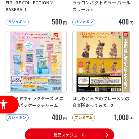
FIGURE COLLECTION２
ララコンパクトミラー パール
BASEBALL
カラーver.
500
400
ガシャポン
ガシャポン
円
円
ナルミヤキャラクターズ ミニ
はしもとみおのブレーメンの
チュアパッケージチャーム
音楽隊彫ってみた。2
400
1,000
ガシャポン
プレミアム
円
円
発売スケジュール