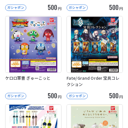
500
500
ガシャポン
ガシャポン
円
円
ケロロ軍曹 ぎゅーこっと
Fate/Grand Order 宝具コレ
クション
500
500
ガシャポン
ガシャポン
円
円