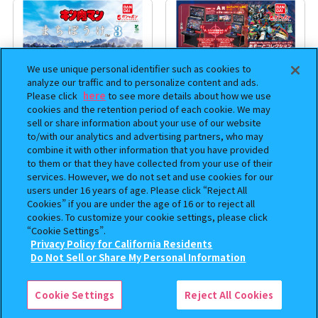
We use unique personal identifier such as cookies to
analyze our traffic and to personalize content and ads.
Please click
here
to see more details about how we use
cookies and the retention period of each cookie. We may
sell or share information about your use of our website
to/with our analytics and advertising partners, who may
combine it with other information that you have provided
まちぼうけ キン肉マン3
機動戦士ガンダム EXVS.（エク
to them or that they have collected from your use of their
ストリームバーサス） あそーと
services. However, we do not set and use cookies for our
コレクション
users under 16 years of age. Please click “Reject All
Cookies” if you are under the age of 16 or to reject all
400
400
オンライン
オンライン
円
円
cookies. To customize your cookie settings, please click
“Cookie Settings”.
Privacy Policy for California Residents
予約
予約
この商品が売っているお店
Do Not Sell or Share My Personal Information
Cookie Settings
Reject All Cookies