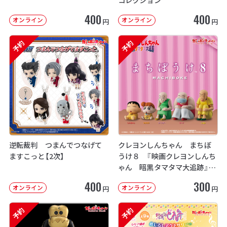
400
400
オンライン
オンライン
円
円
予約
予約
逆転裁判 つまんでつなげて
クレヨンしんちゃん まちぼ
ますこっと【2次】
うけ８ 『映画クレヨンしんち
ゃん 暗黒タマタマ大追跡』【2
次：2026年12月発送】
400
300
オンライン
オンライン
円
円
予約
予約