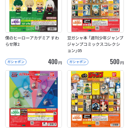
僕のヒーローアカデミア すわ
豆ガシャ本 「週刊少年ジャンプ
らせ隊2
ジャンプコミックスコレクシ
ョン」05
400
500
ガシャポン
ガシャポン
円
円