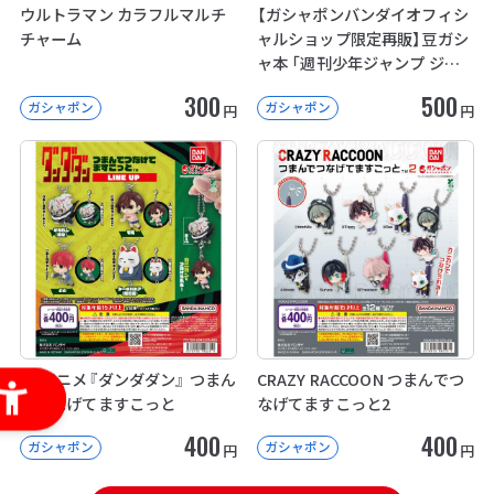
ウルトラマン カラフルマルチ
【ガシャポンバンダイオフィシ
チャーム
ャルショップ限定再販】豆ガシ
ャ本 「週刊少年ジャンプ ジャ
ンプコミックスコレクション」
300
500
ガシャポン
ガシャポン
04
円
円
TVアニメ『ダンダダン』 つまん
CRAZY RACCOON つまんでつ
でつなげてますこっと
なげてますこっと2
400
400
ガシャポン
ガシャポン
円
円