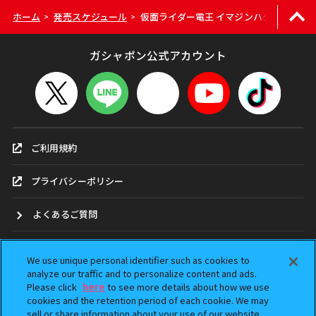
ホーム
発売スケジュール
仮面ライダー電王 イマジンハグコット2
>
>
ガシャポン公式アカウント
ご利用規約
プライバシーポリシー
よくあるご質問
お問合せ
We use unique personal identifier such as cookies to
analyze our traffic and to personalize content and ads.
ガシャポンどこ？
Please click
here
to see more details about how we use
cookies and the retention period of each cookie. We may
sell or share information about your use of our website
アンケート