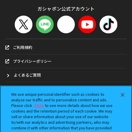
ガシャポン公式アカウント
ご利用規約
プライバシーポリシー
よくあるご質問
お問合せ
We use unique personal identifier such as cookies to
analyze our traffic and to personalize content and ads.
ガシャポンどこ？
Please click
here
to see more details about how we use
cookies and the retention period of each cookie. We may
sell or share information about your use of our website
アンケート
to/with our analytics and advertising partners, who may
combine it with other information that you have provided
ウェブアクセシビリティ方針