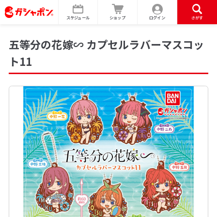
スケジュール
ショップ
ログイン
さがす
五等分の花嫁∽ カプセルラバーマスコッ
ト11