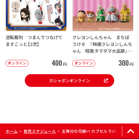
逆転裁判 つまんでつなげて
クレヨンしんちゃん まちぼ
ますこっと【2次】
うけ８ 『映画クレヨンしんち
ゃん 暗黒タマタマ大追跡』【2
次：2026年12月発送】
400
300
オンライン
オンライン
円
円
ガシャポンオンライン
ホーム
発売スケジュール
五等分の花嫁∽ カプセルラバーマスコット
>
>