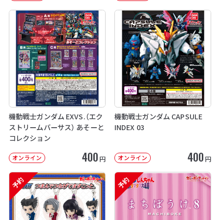
機動戦士ガンダム EXVS.（エク
機動戦士ガンダム CAPSULE
ストリームバーサス） あそーと
INDEX 03
コレクション
400
400
オンライン
オンライン
円
円
予約
予約