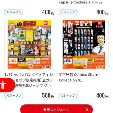
capsule flockies チャーム
400
400
ガシャポン
ガシャポン
円
円
【ガシャポンバンダイオフィシ
宇宙兄弟 Comics Charm
ャルショップ限定再販】豆ガシ
Collection 01
ャ本 「週刊少年ジャンプ ジャ
ンプコミックスコレクション」
500
400
ガシャポン
ガシャポン
04
円
円
発売スケジュール