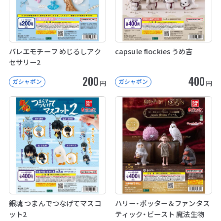
バレエモチーフ めじるしアク
capsule flockies うめ吉
セサリー2
200
400
ガシャポン
ガシャポン
円
円
銀魂 つまんでつなげてマスコ
ハリー・ポッター＆ファンタス
ット2
ティック・ビースト 魔法生物