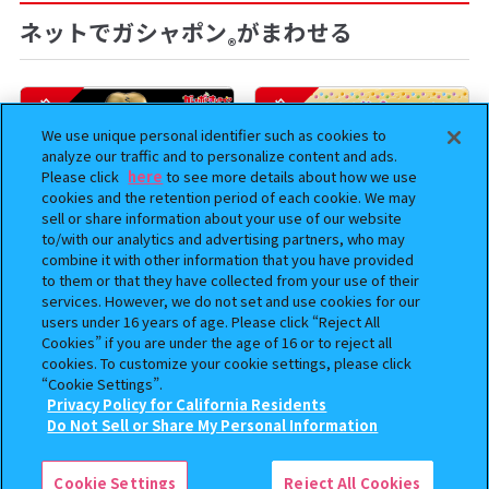
ネットでガシャポン
がまわせる
®
予約
予約
We use unique personal identifier such as cookies to
analyze our traffic and to personalize content and ads.
Please click
here
to see more details about how we use
cookies and the retention period of each cookie. We may
sell or share information about your use of our website
to/with our analytics and advertising partners, who may
combine it with other information that you have provided
to them or that they have collected from your use of their
services. However, we do not set and use cookies for our
users under 16 years of age. Please click “Reject All
BOUNTY HUNTER 『スカル
おジャ魔女どれみ めじるし
Cookies” if you are under the age of 16 or to reject all
くん』ミニチュアフィギュアコ
アクセサリー ポロンタップ
cookies. To customize your cookie settings, please click
レクション２
ver. 2
“Cookie Settings”.
Privacy Policy for California Residents
500
300
オンライン
オンライン
円
円
この商品が売っているお店
Do Not Sell or Share My Personal Information
予約
予約
Cookie Settings
Reject All Cookies