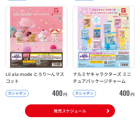
Lil ala mode とろり～んマス
ナルミヤキャラクターズ ミニ
コット
チュアパッケージチャーム
400
400
ガシャポン
ガシャポン
円
円
発売スケジュール