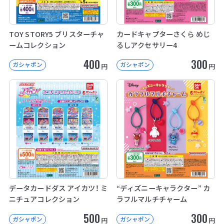
TOY STORY5 ブリスターチャ
カードキャプターさくら めじ
ームコレクション
るしアクセサリー4
400
300
ガシャポン
ガシャポン
円
円
データカードダス アイカツ！ ミ
“ディズニーキャラクター” カ
ニチュアコレクション
ラフルマルチチャーム
500
300
ガシャポン
ガシャポン
円
円