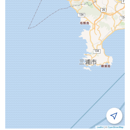
Leaflet
|
©
OpenStreetMap