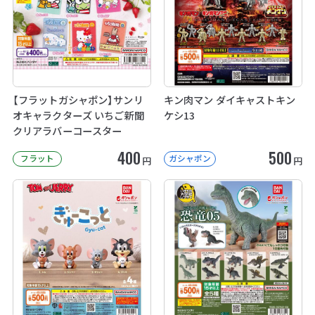
【フラットガシャポン】サンリ
キン肉マン ダイキャストキン
オキャラクターズ いちご新聞
ケシ13
クリアラバーコースター
400
500
フラット
ガシャポン
円
円