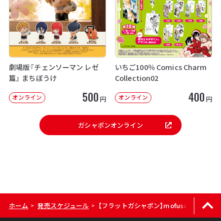
劇場版『チェンソーマン レゼ
いちご100％ Comics Charm
篇』 まちぼうけ
Collection02
500
400
オンライン
オンライン
円
円
ガシャポンオンライン
ホーム
発売スケジュール
【フラットガシャポン】mofusand クリ
>
>