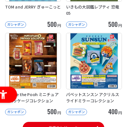
TOM and JERRY ぎゅーこっと
いきもの大図鑑レプティ 恐竜
05
500
500
ガシャポン
ガシャポン
円
円
Winnie the Pooh ミニチュア
パペットスンスン アクリルス
＆パッケージコレクション
ライドミラーコレクション
500
400
ガシャポン
ガシャポン
円
円