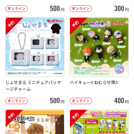
500
300
オンライン
オンライン
円
円
予約
予約
じょせまる ミニチュアパッケ
ハイキュー!! ねむらせ隊3
ージチャーム
500
400
オンライン
オンライン
円
円
予約
予約