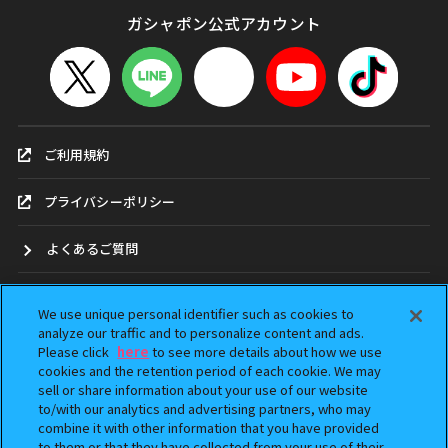
ガシャポン公式アカウント
ご利用規約
プライバシーポリシー
よくあるご質問
お問合せ
We use unique personal identifier such as cookies to
analyze our traffic and to personalize content and ads.
ガシャポンどこ？
Please click
here
to see more details about how we use
cookies and the retention period of each cookie. We may
sell or share information about your use of our website
アンケート
to/with our analytics and advertising partners, who may
combine it with other information that you have provided
ウェブアクセシビリティ方針
to them or that they have collected from your use of their