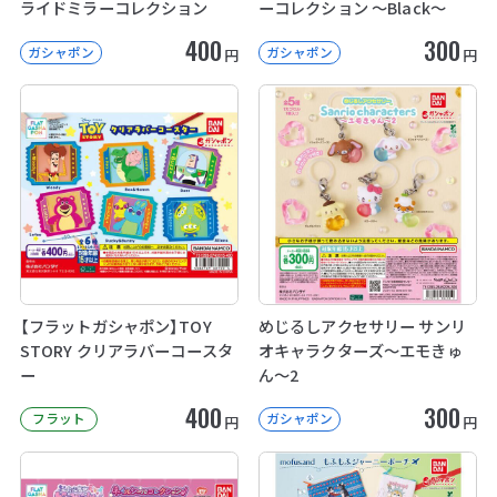
ライドミラーコレクション
ーコレクション ～Black～
400
300
ガシャポン
ガシャポン
円
円
【フラットガシャポン】TOY
めじるしアクセサリー サンリ
STORY クリアラバーコースタ
オキャラクターズ～エモきゅ
ー
ん～2
400
300
フラット
ガシャポン
円
円