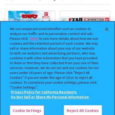
®
We use unique personal identifier such as cookies to
analyze our traffic and to personalize content and ads.
Please click
here
to see more details about how we use
cookies and the retention period of each cookie. We may
sell or share information about your use of our website
to/with our analytics and advertising partners, who may
combine it with other information that you have provided
to them or that they have collected from your use of their
まちぼうけ キン肉マン3
【フラットガシャポン】ドズル
services. However, we do not set and use cookies for our
社 ミニおりたたみコンテナ
users under 16 years of age. Please click “Reject All
Cookies” if you are under the age of 16 or to reject all
400
500
オンライン
オンライン
cookies. To customize your cookie settings, please click
円
円
“Cookie Settings”.
Privacy Policy for California Residents
この商品が売っているお店
Do Not Sell or Share My Personal Information
Cookie Settings
Reject All Cookies