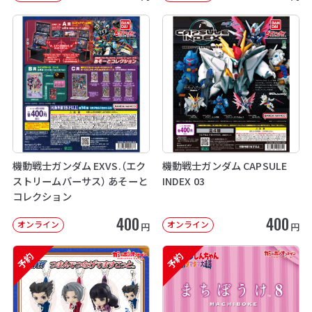
機動戦士ガンダム EXVS.（エク
機動戦士ガンダム CAPSULE
ストリームバーサス） あそーと
INDEX 03
コレクション
400
400
オンライン
オンライン
円
円
予約
予約