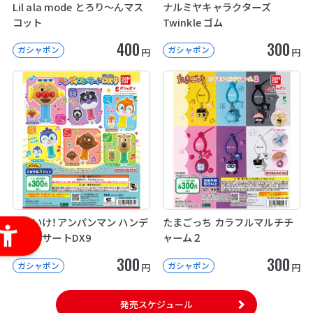
Lil ala mode とろり～んマス
ナルミヤキャラクターズ
コット
Twinkle ゴム
400
300
ガシャポン
ガシャポン
円
円
それいけ！アンパンマン ハンデ
たまごっち カラフルマルチチ
ィコンサートDX9
ャーム２
300
300
ガシャポン
ガシャポン
円
円
発売スケジュール