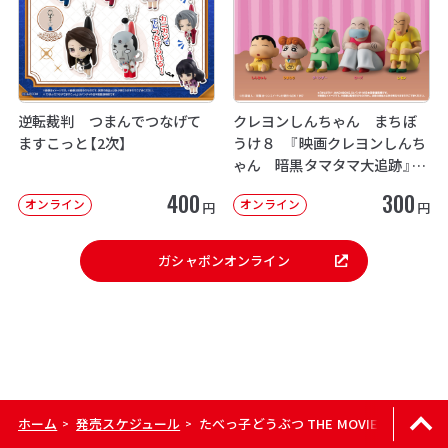
逆転裁判 つまんでつなげて
クレヨンしんちゃん まちぼ
ますこっと【2次】
うけ８ 『映画クレヨンしんち
ゃん 暗黒タマタマ大追跡』【2
次：2026年12月発送】
400
300
オンライン
オンライン
円
円
ガシャポンオンライン
ホーム
発売スケジュール
たべっ子どうぶつ THE MOVIE めじるし
>
>