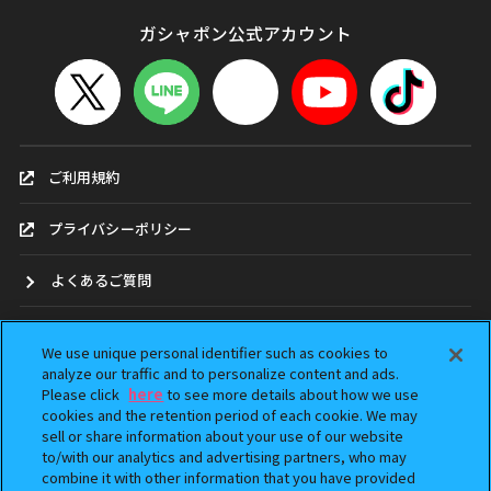
ガシャポン公式アカウント
ご利用規約
プライバシーポリシー
よくあるご質問
お問合せ
We use unique personal identifier such as cookies to
analyze our traffic and to personalize content and ads.
ガシャポンどこ？
Please click
here
to see more details about how we use
cookies and the retention period of each cookie. We may
アンケート
sell or share information about your use of our website
to/with our analytics and advertising partners, who may
combine it with other information that you have provided
ウェブアクセシビリティ方針