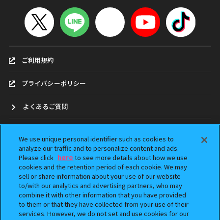
ご利用規約
プライバシーポリシー
よくあるご質問
お問合せ
We use unique personal identifier such as cookies to
analyze our traffic and to personalize content and ads.
ガシャポンどこ？
Please click
here
to see more details about how we use
cookies and the retention period of each cookie. We may
アンケート
sell or share information about your use of our website
to/with our analytics and advertising partners, who may
combine it with other information that you have provided
ウェブアクセシビリティ方針
to them or that they have collected from your use of their
services. However, we do not set and use cookies for our