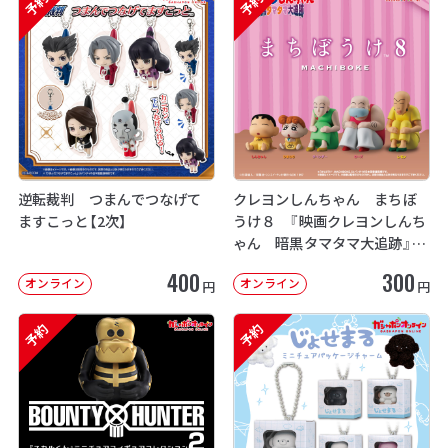
予約
予約
逆転裁判 つまんでつなげて
クレヨンしんちゃん まちぼ
ますこっと【2次】
うけ８ 『映画クレヨンしんち
ゃん 暗黒タマタマ大追跡』【2
次：2026年12月発送】
400
300
オンライン
オンライン
円
円
予約
予約