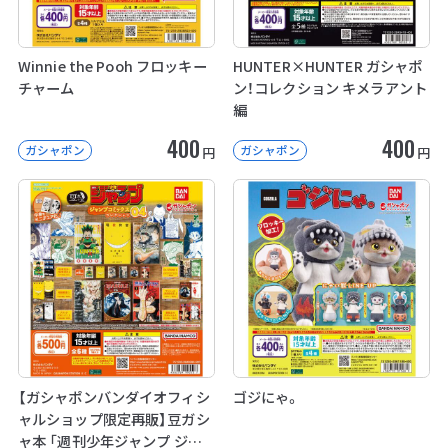
Winnie the Pooh フロッキー
HUNTER×HUNTER ガシャポ
チャーム
ン！コレクション キメラアント
編
400
400
ガシャポン
ガシャポン
円
円
【ガシャポンバンダイオフィシ
ゴジにゃ。
ャルショップ限定再販】豆ガシ
ャ本 「週刊少年ジャンプ ジャ