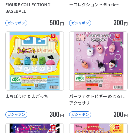
FIGURE COLLECTION２
ーコレクション ～Black～
BASEBALL
500
300
ガシャポン
ガシャポン
円
円
まちぼうけ たまごっち
パーフェクトピギー めじるし
アクセサリー
300
300
ガシャポン
ガシャポン
円
円