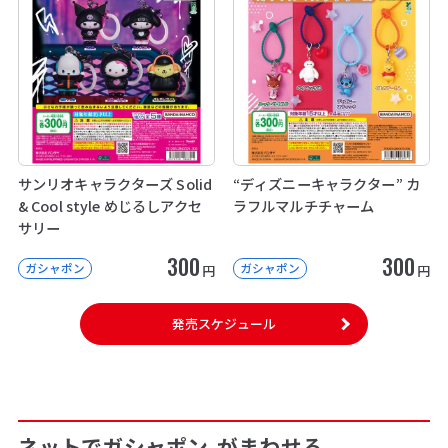
サンリオキャラクターズ Solid
“ディズニーキャラクター” カ
& Cool style めじるしアクセ
ラフルマルチチャーム
サリー
300
300
ガシャポン
ガシャポン
円
円
発売スケジュール
ネットでガシャポン
がまわせる