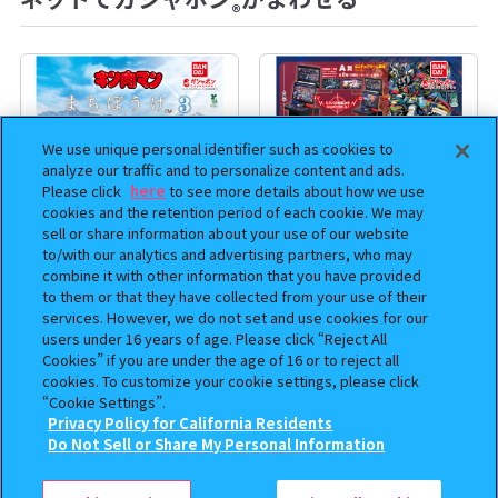
®
We use unique personal identifier such as cookies to
analyze our traffic and to personalize content and ads.
Please click
here
to see more details about how we use
cookies and the retention period of each cookie. We may
sell or share information about your use of our website
to/with our analytics and advertising partners, who may
combine it with other information that you have provided
まちぼうけ キン肉マン3
機動戦士ガンダム EXVS.（エク
to them or that they have collected from your use of their
services. However, we do not set and use cookies for our
ストリームバーサス） あそーと
users under 16 years of age. Please click “Reject All
コレクション
Cookies” if you are under the age of 16 or to reject all
400
400
cookies. To customize your cookie settings, please click
オンライン
オンライン
円
円
“Cookie Settings”.
Privacy Policy for California Residents
予約
予約
この商品が売っているお店
Do Not Sell or Share My Personal Information