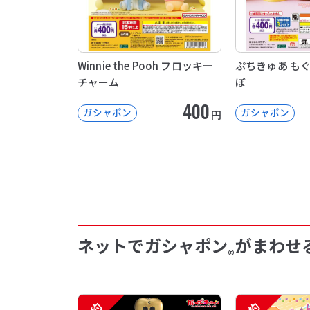
Winnie the Pooh フロッキー
ぷちきゅあ も
チャーム
ぼ
400
ガシャポン
ガシャポン
円
ネットでガシャポン
がまわせ
®