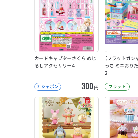
カードキャプターさくら めじ
【フラットガシ
るしアクセサリー4
っち ミニおり
2
300
ガシャポン
フラット
円