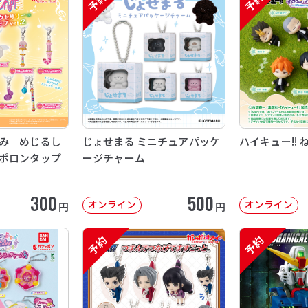
予約
予約
み めじるし
じょせまる ミニチュアパッケ
ハイキュー!! 
ポロンタップ
ージチャーム
300
500
オンライン
オンライン
円
円
予約
予約