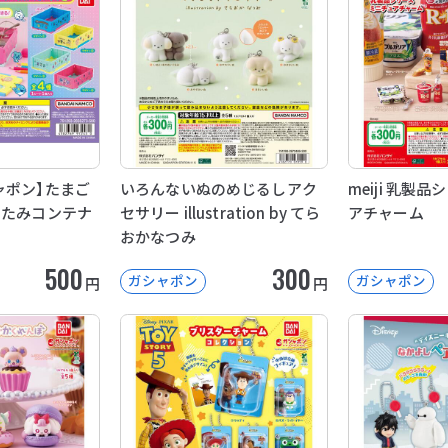
ャポン】たまご
いろんないぬのめじるしアク
meiji 乳製
たたみコンテナ
セサリー illustration by てら
アチャーム
おかなつみ
500
300
ガシャポン
ガシャポン
円
円