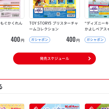
ぐもぐかくれん
TOY STORY5 ブリスターチャ
“ディズニーキ
ームコレクション
かよしペアス
400
400
ガシャポン
ガシャポン
円
円
発売スケジュール
る