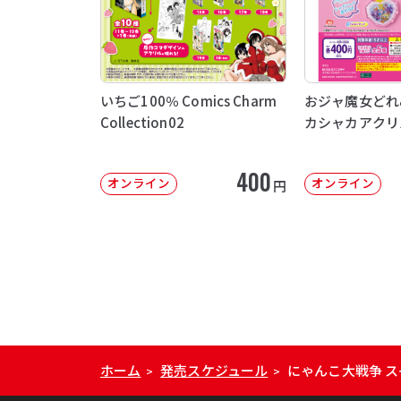
いちご100％ Comics Charm
おジャ魔女どれ
Collection02
カシャカアクリ
400
オンライン
オンライン
円
ホーム
発売スケジュール
にゃんこ大戦争 ス
>
>