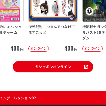
みにょん シャ
逆転裁判 つまんでつなげて
機動戦士ガンダ
ルチャーム
ますこっと
ルバスト10 
ダム
400
400
オンライン
オンライン
円
円
ガシャポンオンライン
イングコレクション02