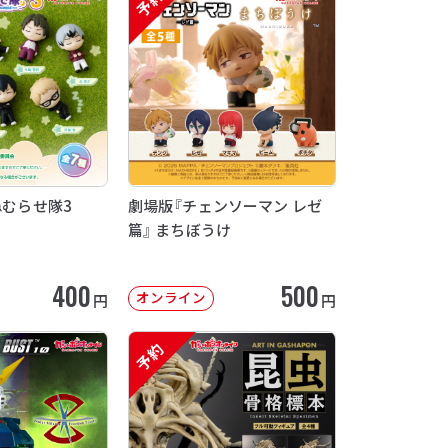
予約
ねむらせ隊3
劇場版『チェンソーマン レゼ
篇』 まちぼうけ
400
500
オンライン
円
円
予約