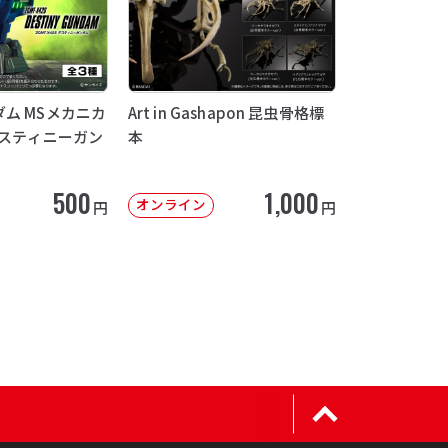
ム MSメカニカ
Art in Gashapon 昆虫骨格標
デスティニーガン
本
500
1,000
オンライン
円
円