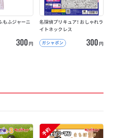
 もふもふジャーニ
名探偵プリキュア！ おしゃれラ
イトネックレス
300
300
ガシャポン
円
円
予約