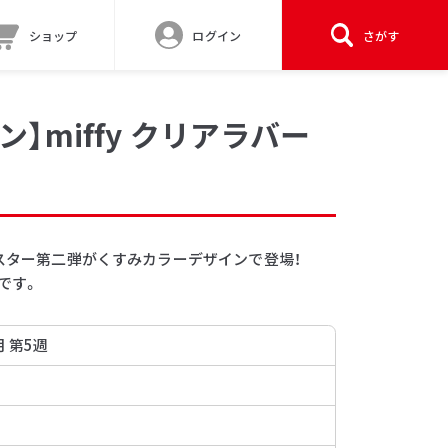
ショップ
ログイン
さがす
】miffy クリアラバー
ースター第二弾がくすみカラーデザインで登場！
です。
月 第5週