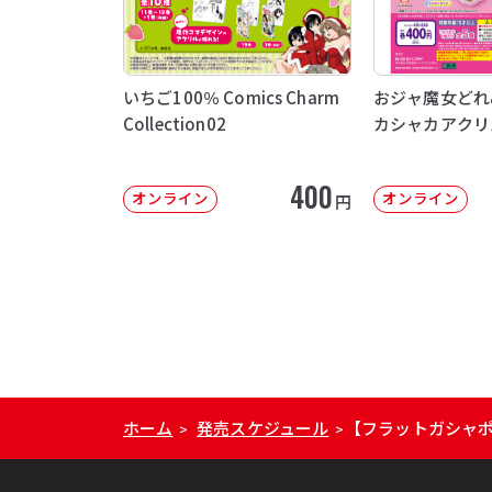
いちご100％ Comics Charm
おジャ魔女どれ
Collection02
カシャカアクリ
400
オンライン
オンライン
円
ホーム
発売スケジュール
【フラットガシャポ
>
>