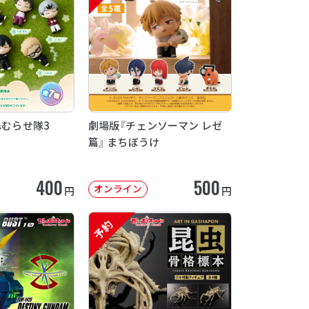
ねむらせ隊3
劇場版『チェンソーマン レゼ
篇』 まちぼうけ
400
500
オンライン
円
円
予約