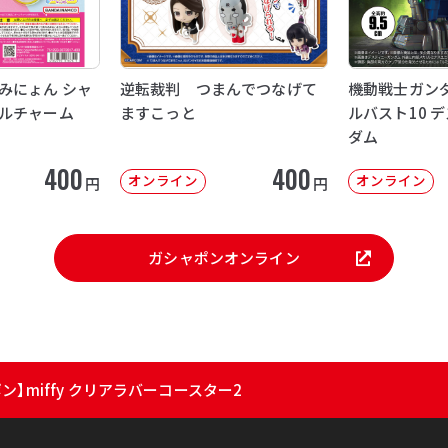
みにょん シャ
逆転裁判 つまんでつなげて
機動戦士ガンダ
ルチャーム
ますこっと
ルバスト10 
ダム
400
400
オンライン
オンライン
円
円
ガシャポンオンライン
ン】miffy クリアラバーコースター2