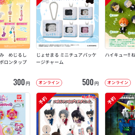
み めじるし
じょせまる ミニチュアパッケ
ハイキュー!! 
ポロンタップ
ージチャーム
300
500
オンライン
オンライン
円
円
予約
予約