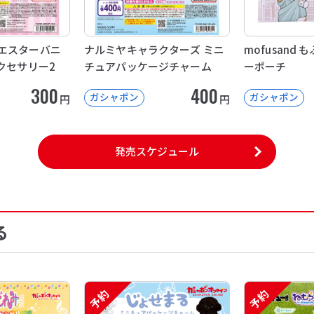
ny（エスターバニ
ナルミヤキャラクターズ ミニ
mofusand
クセサリー2
チュアパッケージチャーム
ーポーチ
300
400
ガシャポン
ガシャポン
円
円
発売スケジュール
る
予約
予約