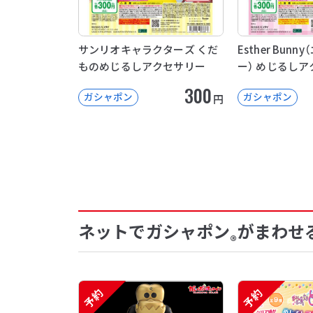
サンリオキャラクターズ くだ
Esther Bun
ものめじるしアクセサリー
ー） めじるしア
300
ガシャポン
ガシャポン
円
ネットでガシャポン
がまわせ
®
予約
予約