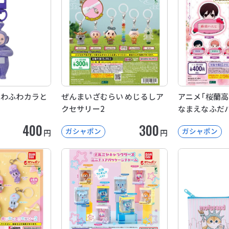
ふわふわカラと
ぜんまいざむらい めじるしア
アニメ「桜蘭高
クセサリー2
なまえなふだ
400
300
ガシャポン
ガシャポン
円
円