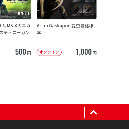
ム MSメカニカ
Art in Gashapon 昆虫骨格標
デスティニーガン
本
500
1,000
オンライン
円
円