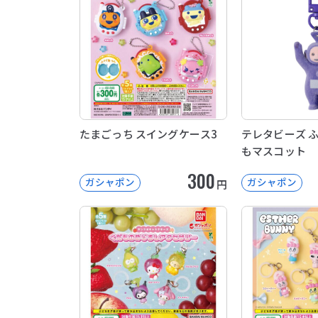
たまごっち スイングケース3
テレタビーズ 
もマスコット
300
ガシャポン
ガシャポン
円