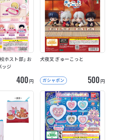
校ホスト部」 お
犬夜叉 ぎゅーこっと
バッジ
400
500
ガシャポン
円
円